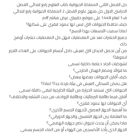
حل الفصل الثاني المملكة الحيوانية كتاب العلوم رابع ابتدائي الفصل
الدراسي الاول حل منهج علوم الفصل 2 المملكة الحيوانية رابع ابتدائي
ف1 لعام 1448 على موقع حقيبتي عرض مباشر pdf
كيف تحافظ الحيوانات التي ليس لها عمود فقري على شكلها؟
لماذا سميت اللاسعات بهذا الاسم؟
جميع الحشرات تعد من المفصليات فهل كل المفصليات حشرات أوضح
ذلك
من أين تحصل الديدان التي تعيش داخل أجسام الحيوانات على الغذاء اللازم
لنموها؟
لشوكيات الجلد دعامة داخلية تسمى
ما فوائد ومضار الهيكل الخارجي؟
كيف أقارن الحيوانات بعضها ببعض؟
هل يمكن للسحالي العيش في بيئة باردة جدا؟ لماذا؟
الحيوانات التي تستمد الحرارة من البيئة الخارجية لتبقى دافئة تسمى
أقارن فيما طائفة البرمائيات وطائفة الزواحف من حيث التشابه والاختلاف؟
أي الحيوانات لها عمود فقري؟
ما أهمية الجهاز العصبي لأجهزة الجسم الأخرى؟
ما العلاقة بين الجهاز التنفسي والجهاز الدوراني؟
ماذا يمكن أن يحدث لحيوان تضرر جهازه الهضمي؟
الجهاز الذي يأخذ الأكسجين من الهواء أو من الماء للجسم يسمى