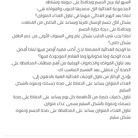
السهر ليلا يريح الجسم ويحافظ على حيويته ونشاطه.
المجموعة الغذائية التي مصدرها الحبوب والفواكه هي:
لماذا يعد الهرم الغذائي مهما في تناول الغذاء المتوازن؟
يشكل ثلثي جسم الإنسان تقريبا ويساعد على التخلص من الفضلات
ويحافظ على درجة حرارة الجسم
لماذا يجب شرب الحليب بشكل عام وفي السنوات الأولى من عمر الطفل
بشكل خاص؟
ما الوجبة الغذائية المفضلة لدي أكتب فقرة أوضح فيها لماذا أفضل
هذه الوجبة وما مكوناتها وما العناصر الموجودة فيها؟
يعد تناول الفواكه والخضروات الورقية من أهم متطلبات المحافظة على
الصحة أي ممايلي يعد التفسير المناسب لك:
يؤدي الإكثار من تناول الوجبات الغذائية الغنية بالدهون إلى:
الغذاء المتوازن يساعد على الحفاظ على صحة جسمك ونموه بالشكل
السليم.
تناول كميات كبيرة من الأطعمة كل يوم يساعد على الحفاظ على صحة
جسمك ونموة بالشكل السليم يسمى غذاء متوازن.
تناول الغذاء المتوازن يساعد على المحافظة على صحة الجسم ونموه
بشكل سليم.