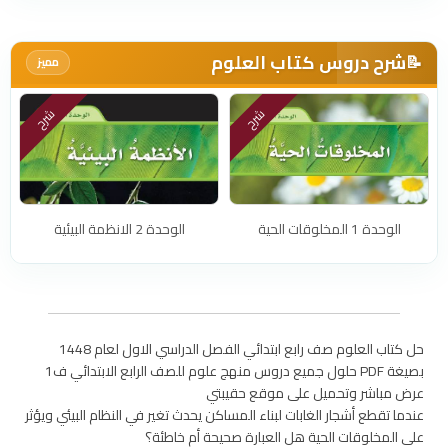
شرح دروس كتاب العلوم
📝
مميز
شرح
شرح
الوحدة 1 المخلوقات الحية
الوحدة 2 الانظمة البيئية
حل كتاب العلوم صف رابع ابتدائي الفصل الدراسي الاول لعام 1448
بصيغة PDF حلول جميع دروس منهج علوم للصف الرابع الابتدائي ف1
عرض مباشر وتحميل على موقع حقيبتي
عندما تقطع أشجار الغابات لبناء المساكن يحدث تغير في النظام البيئي ويؤثر
على المخلوقات الحية هل العبارة صحيحة أم خاطئة؟