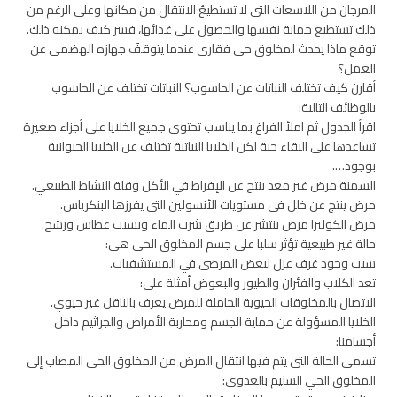
المرجان من اللاسعات التي لا تستطيعُ الانتقال من مكانها وعلى الرغم من
ذلك تستطيع حماية نفسها والحصول على غذائها، فسر كيف يمكنه ذلك.
توقع ماذا يحدث لمخلوق حي فقاري عندما يتوقفُ جهازه الهضمي عن
العمل؟
أقارن كيف تختلف النباتات عن الحاسوب؟ النباتات تختلف عن الحاسوب
بالوظائف التالية:
اقرأ الجدول ثم املأ الفراغ بما يناسب تحتوي جميع الخلايا على أجزاء صغيرة
تساعدها على البقاء حية لكن الخلايا النباتية تختلف عن الخلايا الحيوانية
بوجود….
السمنة مرض غير معد ينتج عن الإفراط في الأكل وقلة النشاط الطبيعي.
مرض ينتج عن خلل في مستويات الأنسولين التي يفرزها البنكرياس.
مرض الكوليرا مرض ينتشر عن طريق شرب الماء ويسبب عطاس ورشح.
حالة غير طبيعية تؤثر سلبا على جسم المخلوق الحي هي:
سبب وجود غرف عزل لبعض المرضى في المستشفيات.
تعد الكلاب والفئران والطيور والبعوض أمثلة على:
الاتصال بالمخلوقات الحيوية الحاملة للمرض يعرف بالناقل غير حيوي.
الخلايا المسؤولة عن حماية الجسم ومحاربة الأمراض والجراثيم داخل
أجسامنا:
تسمى الحالة التي يتم فيها انتقال المرض من المخلوق الحي المصاب إلى
المخلوق الحي السليم بالعدوى: