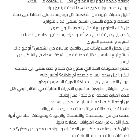
وظيفة مهمة يقوم بها المخلوق الحي للاستفادة من الغذاء…..
حيوان حجمه ووزنه كبير جدا هذا الصفة يتميز بها:
تناول كميات كبيرة من الأطعمة كل يوم يساعد على الحفاظ على صحة
جسمك ونموة بالشكل السليم يسمى غذاء متوازن.
حل كتاب العلوم رابع ابتدائي الفصل الاول كتبي
إذهب إلى حديقة الحي مع أحد والديك وحدد فيها كلا من الجماعات
الحيوية والمجتمع الحيوي.
هل تحصل المستهلكات على طاقتها مباشرة من الشمس؟ أوضح ذلك
أستنتج أربع سلاسل غذائية مختلفة من شبكة الغذاء في الشكل عن
اليسار
جميع المخلوقات الحية التي تتكون من خلية واحدة تنتمي إلى مملكة
البكتريا هل هذه العبارة صحيحة أم خاطئة؟ أفسر إجابتي.
حيوان النمر العربي في المملكة العربية السعودية يعتبر:
بعض الظواهر الطبيعية قد تسبب التغيرات المفاجئة في النظام البيئي هل
هذه العبارة صحيحة أم خاطئة؟ فسر إجابتك.
من أوجه التكيف لدى الانسان في فصل الشتاء:
عندما تصاب منطقة معينة بجفاف ماذا يحدث للحيوانات:
تصنف كل من الإسفنجيات واللاسعات والرخويات وشوكيات الجلد في أنها:
تمتاز الثديات عن بقية الحيوانات الفقارية بأنها:
أقارن كيف يختلف جلد كل من البرمائيات والزواحف بعضها عن بعض؟ جلد
البرمائيات يختلف عن جلد الزواحف في: