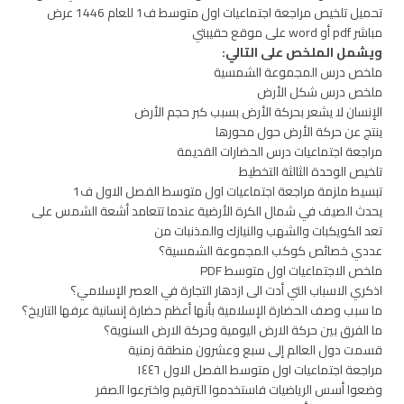
تحميل تلخيص مراجعة اجتماعيات اول متوسط ف1 للعام 1446 عرض
مباشر pdf أو word على موقع حقيبتي
ويشمل الملخص على التالي:
ملخص درس المجموعة الشمسية
ملخص درس شكل الأرض
الإنسان لا يشعر بحركة الأرض بسبب كبر حجم الأرض
ينتج عن حركة الأرض حول محورها
مراجعة اجتماعيات درس الحضارات القديمة
تلخيص الوحدة الثالثة التخطيط
تبسيط ملزمة مراجعة اجتماعيات اول متوسط الفصل الاول ف1
يحدث الصيف في شمال الكرة الأرضية عندما تتعامد أشعة الشمس على
تعد الكويكبات والشهب والنيازك والمذنبات من
عددي خصائص كوكب المجموعة الشمسية؟
ملخص الاجتماعيات اول متوسط PDF
اذكري الاسباب التي أدت الى ازدهار التجارة في العصر الإسلامي؟
ما سبب وصف الحضارة الإسلامية بأنها أعظم حضارة إنسانية عرفها التاريخ؟
ما الفرق بين حركة الارض اليومية وحركة الارض السنوية؟
قسمت دول العالم إلى سبع وعشرون منطقة زمنية
مراجعة اجتماعيات اول متوسط الفصل الاول ١٤٤٦
وضعوا أسس الرياضيات فاستخدموا الترقيم واخترعوا الصفر