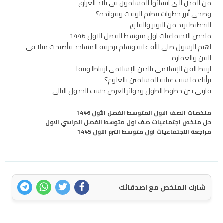
من المدن التي أنشائها المسلمون في بلاد العراق
وضحي أبرز خطوات تنظيم الوقت وفوائده؟
التخطيط يزيد من التوتر والقلق
ملخص الاجتماعيات اول متوسط الفصل الاول 1446
اهتم الرسول صلى الله عليه وسلم بزخرفة المساجد فأصبحت مثلا في
الفن والعمارة
ارتبط الفن الإسلامي بالدين الإسلامي ارتباطا وثيقا
برأيك ما سبب عناية المسلمين بالعلوم؟
قارني بين خطوط الطول ودوائر العرض حسب الجدول التالي
ملخصات الصف الاول المتوسط الفصل الأول 1446
حل ملخص اجتماعيات صف اول متوسط الفصل الدراسي الاول
مراجعة الاجتماعيات اول متوسط الترم الاول 1445
شارك الملخص مع اصدقائك