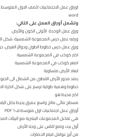
word
وتشمل أوراق العمل على التالي:
ورق عمل الوحدة الأولى الكون والأرض
ورقه عمل درس المجموعة الشمسية، شكل ال
ورق عمل درس خطوط الطول ودوائر العرض، حر
اكبر كوكب في المجموعة الشمسية
اصغر كوكب في المجموعة الشمسية
ابعاد الأرض متساوية
يمتد محور الأرض القطبي من الشمال الى الجنو
خطوط وهمية طولية ترسم على شكل الكرة الار
اكبر محيط هو
مسطح مائي مالح واسع عميق يحيط بكتل الياب
أوراق عمل اجتماعيات اول متوسط ف1 PDF
هي تفاعل المجموعات البشرية مع البيئات المح
أول بيت وضع للناس على وجه الأرض
من أبرز عوامل قيام الحضارات