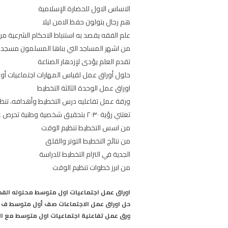
الاساس الاول للحضارة الإسلامية
هم رجال يتولون حفظ الامن ليلا
علم الفقه يقصد به استنباط الاحكام الشرعية من ا
من اشهر المساجد التي بناها المسلمون مسجد
تقدم العلم يؤدى لإزدهار الصناعة
حلول أوراق عمل لقياس المهارات اجتماعيات أ
اوراق عمل الوحدة الثالثة التخطيط
ورقة عمل تفاعليه درس التخطيط وأهدافه، تنظ
تعتني رؤية ٢٠٣٠ بتحقيق شخصية وطنية تحرص على التخطيط
من اسس التخطيط تنظيم الوقت
من نتائج التخطيط التوتر والقلق
الجدية في التزام التخطيط للدراسة
من ابرز خطوات تنظيم الوقت
اوراق عمل اجتماعيات اول متوسط محلوله الفصل ال
حل اوراق عمل الاجتماعات صف أول متوسط ف1
ورق عمل تفاعلية اجتماعيات اول متوسط مع الحل ال