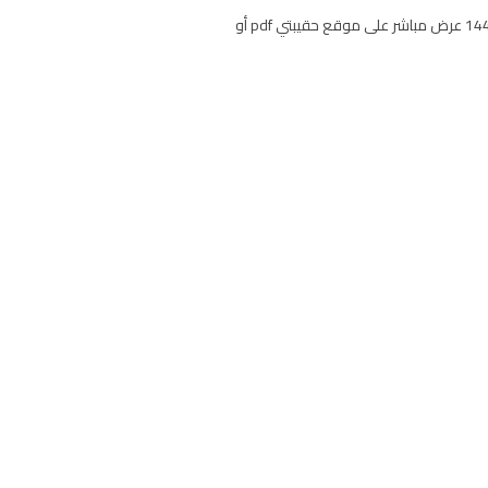
اوراق عمل الاجتماعيات للصف الاول المتوسط الفصل الاول تحميل ورق عمل منهج اجتماعيات اول متوسط ف1 للعام الدراسي 1446 عرض مباشر على موقع حقيبتي pdf أو