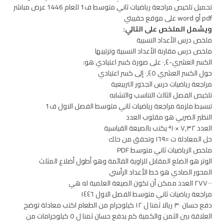
تحميل تلخيص مراجعة رياضيات ثاني متوسط ف1 للعام 1446 عرض مباشر
pdf أو word على موقع حقيبتي
ويشمل الملخص على التالي:
ملخص درس الأعداد النسبية
ملخص درس مقارنة الأعداد النسبية وترتيبها
الكسر العشري-٠,٤ على صورة كسر اعتيادي هو:
حول الكسر العشري ٠,٤٥ إلى كسر اعتيادي
مراجعة رياضيات درس الجذور التربيعية
تلخيص الفصل الثالث التناسب والتشابه
تبسيط ملزمة مراجعة رياضيات ثاني متوسط الفصل الاول ف1
النظير الضربي هو مقلوب العدد
العدد ٧,٣٢ ×⁴١٠ يكتب بالصيغة القياسية
حل المعادلة ت =١٦٩ وتحقق من حلك
ملخص الرياضيات ثاني متوسط PDF
الوتر هو الضلع المقابل للزاوية القائمة وهو أطول أضلاع المثلث
المحور الصادي هو خط الأعداد الرأسي
٢٧٧٠٠٠ العدد ممكن أن تكون الصيغة العلمية له هي
مراجعة رياضيات ثاني متوسط الفصل الاول ١٤٤٦
دفع حسان ٣٠ ريالا ثمنا ل ١٢ كيلوجرام من الطعام اكتب معادلة توضح
العلاقة بين الثمن والكمية كم يدفع حسان ثمنا ل ٥ كيلوجرامات من