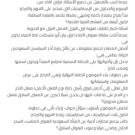
عندما أجيب بالتفصيل عن جميع الأسئلة، فإنني أتاكد من:
الرسوم والجداول من الإستراتيجيات التي تساعد على الفهم والتركيز
تبدأ بفراغ بمقدار كلمة وتنتهي بنقطة يقصد بالعبارة السابقة:
اكتبي أربعة من العناصر الفنية للقصة؟
اسئلة اختبار كفايات لغوية اول ثانوي الفصل الاول مع الاجوبة
عندما أكتب مقالة بعنوان (الماء) فإن بيان أبرز مشكلات قلة المياه تكون
في:
أفضل المصادر لجمع معلومات عن نتائج زيارة أحد السياسين السعوديين
لدولة عظمى هي:
تدخل (إن وأخواتها) على الجملة الاسمية فترفع المبتدأ ويكون اسمها
وتنصب الخبر
من خطوات بناء الموضوع الكتابة النهائية وهي التركيز على عرض
المعلومات واستيفائها
قال تعالى (إني أحمل فوق رأسي خبزا) نوع الفعل (أحمل) معتل الآخر
دع الندم على ما فات؛ فهو لن يجدي شيئا (عبري عن المعنى السابق بفعل
مضارع مجزوم)؟
تلخيص الموضوع بأسلوب سؤال/جواب، إجراء يأتي في خطوة:
اكتبي ثلاث استراتيجيات من استراتيجيات زيادة الفهم والتركيز
كتاب يجمع مختارات أدبية عن المرأة السعودية العنوان المناسب السحر
الحلال وضحي مزايا وعيوب العنوان السابق؟