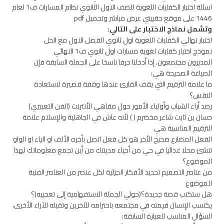
اسئلة اختبار الكفايات اللغوية للصف الاول الثانوي نظام المسارات ف1 لعام
1446 على موقع حقيبتي عرض مباشر وتحميل pdf
وتشمل نماذج الاختبار على التالي:
اختبار نهائي الكفايات اللغوية اول ثانوي الفصل الاول مع الحل
نموذج اختبار كفايات لغوية مسارات اول ثانوي ف1 النهائي
المديرون مجتمعون. إذا أدخلنا حرفا ناسخا على الجملة السابقة فإن
الصياغة الصحيحة هي:
ما علامة الترقيم التي يقف القارئ عندها وقفة قصيرة لاستعادة
النفس؟
رصد أراء الشباب وأولياء الأمور حول مقاهي الأنترنت (الفن التعبيري)
حسان بن ثابت شاعر مخضرم ( ) لأنه عاش في الجاهلية والإسلام علامة
الترقيم المناسبة هي
الفعل المضارع صحيح الأخر هو كل فعل اتصل بأخره الألف او الياء او الواو
تنشئ محلا غذائيا في حي من أحياء مدينتك من أين تجمع معلوماتك لهذا
الموضوع؟
من عناصر التصميم تحديد الأفكار الجزئية لكل عنصر من العناصر الفنية
للموضوع
هل ستكتب قصة جديدة؟(حولي الجملة الاستفهامية إلى تعجبيه)؟
يكتسب الإنسان قيمته في مجتمعه باحترامه للآخرين وتقبله للآراء الأخرى،
السؤال المناسب للعبارة السابقة: