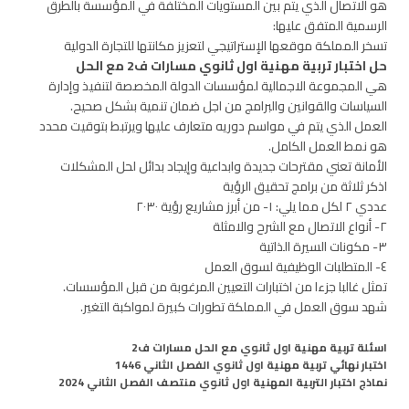
هو الاتصال الذي يتم بين المستويات المختلفة في المؤسسة بالطرق
الرسمية المتفق عليها:
تسخر المملكة موقعها الإستراتيجي لتعزيز مكانتها للتجارة الدولية
حل اختبار تربية مهنية اول ثانوي مسارات ف2 مع الحل
هي المجموعة الاجمالية لمؤسسات الدولة المخصصة لتنفيذ وإدارة
السياسات والقوانين والبرامج من اجل ضمان تنمية بشكل صحيح.
العمل الذي يتم في مواسم دوريه متعارف عليها ويرتبط بتوقيت محدد
هو نمط العمل الكامل.
الأمانة تعني مقترحات جديدة وابداعية وإيجاد بدائل لحل المشكلات
اذكر ثلاثة من برامج تحقيق الرؤية
عددي ٢ لكل مما يلي: ١- من أبرز مشاريع رؤية ٢٠٣٠
٢- أنواع الاتصال مع الشرح والامثلة
٣- مكونات السيرة الذاتية
٤- المتطلبات الوظيفية لسوق العمل
تمثل غالبا جزءا من اختبارات التعيين المرغوبة من قبل المؤسسات.
شهد سوق العمل في المملكة تطورات كبيرة لمواكبة التغير.
اسئلة تربية مهنية اول ثانوي مع الحل مسارات ف2
اختبار نهائي تربية مهنية اول ثانوي الفصل الثاني 1446
نماذج اختبار التربية المهنية اول ثانوي منتصف الفصل الثاني 2024