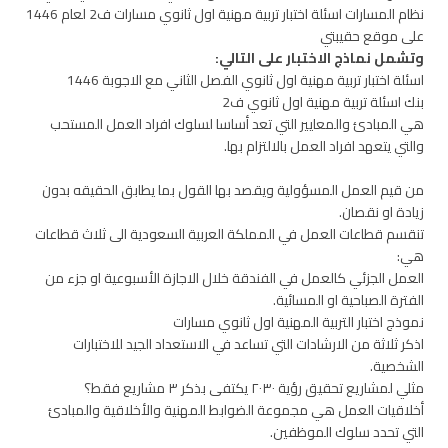
نظام المسارات اسئلة اختبار تربية مهنية اول ثانوي مسارات ف2 لعام 1446
على موقع حقيبتي
وتشمل نماذج الاختبار على التالي:
اسئلة اختبار تربية مهنية اول ثانوي الفصل الثاني مع الاجوبة 1446
بنك اسئلة تربية مهنية اول ثانوي ف2
هي المبادئ والمعايير التي تعد أساسا لسلوك افراد العمل المستحب
والتي يتعهد افراد العمل بالالتزام بها.
من قيم العمل المسؤولية ويقصد بها القول بما يطابق الحقيقه بدون
زيادة او نقصان.
تنقسم قطاعات العمل في المملكة العربية السعودية الى ثلاث قطاعات
هي:
العمل الجزئي كالعمل في الفندقة خلال الاجازة الأسبوعية او جزء من
الفترة الصباحية او المسائية.
نموذج اختبار التربية المهنية اول ثانوي مسارات
اذكر ثلاثة من الارشادات التي تساعد في الاستعداد الجيد للاختبارات
الشخصية.
مثلي لمشاريع تحقيق رؤية ٢٠٣٠ يكتفى بذكر ٣ مشاريع فقط؟
أخلاقيات العمل هي مجموعة الضوابط المهنية والأخلاقية والمبادئ
التي تحدد سلوك الموظفين.