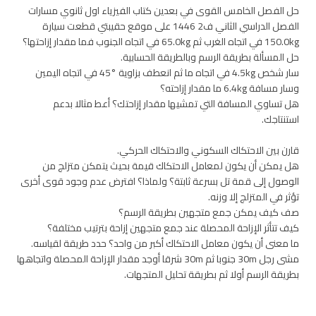
حل الفصل الخامس القوى في بعدين كتاب الفيزياء اول ثانوي مسارات
الفصل الدراسي الثاني ف2 1446 على موقع حقيبتي قطعت سيارة
150.0kg في اتجاه الغرب ثم 65.0kg في اتجاه الجنوب فما مقدار إزاحتها؟
حل المسألة بطريقة الرسم وبالطريقة الحسابية.
سار شخص 4.5kg في اتجاه ما ثم انعطف بزاوية °45 في اتجاه اليمين
وسار مسافة 6.4kg ما مقدار إزاحته؟
هل تساوي المسافة التي تمشيها مقدار إزاحتك؟ أعط مثالا بدعم
استنتاجك.
قارن بين الاحتكاك السكوني والاحتكاك الحركي.
هل يمكن أن يكون لمعامل الاحتكاك قيمة بحيث يتمكن متزلج من
الوصول إلى قمة تل بسرعة ثابتة؟ ولماذا؟ افترض عدم وجود قوى أخرى
تؤثر في المتزلج إلا وزنه.
صف كيف يمكن جمع متجهين بطريقة الرسم؟
كيف تتأثر الإزاحة المحصلة عند جمع متجهين إزاحة بترتيب مختلفة؟
ما معنى أن يكون معامل الاحتكاك أكبر من واحد؟ حدد طريقة لقياسه.
مشى رجل 30m جنوبا ثم 30m شرقا أوجد مقدار الإزاحة المحصلة واتجاهها
بطريقة الرسم أولا ثم بطريقة تحليل المتجهات.