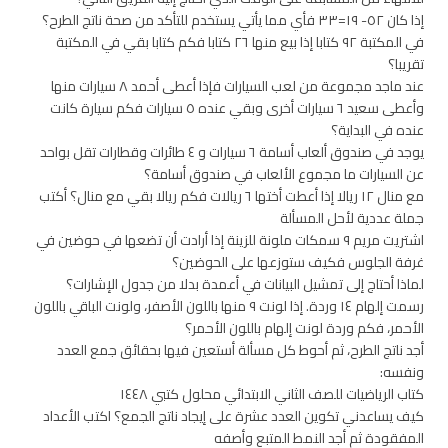
إذا كان ٥٢- ١٩=٣٣ فأي مما يأتي يستخدم للتأكد من صحة ناتج الطرح؟
في المكتبة ٩٢ كتابا إذا بيع منها ٢٦ كتابا فكم كتابا بقي في المكتبة
تقريبا؟
عند ماجد مجموعة من لعب السيارات فإذا أعطى أحمد ٨ سيارات منها
وأعطى سعيد ٦ سيارات أخرى وبقي عنده ٥ سيارات فكم سيارة كانت
عنده في البداية؟
يوجد في صندوق ألعاب أسامة ٦ سيارات و ٤ طائرات وقطارات تقل بواحد
عن السيارات ما مجموع الألعاب في صندوق أسامة؟
مع منال ١٢ ريالا إذا أعطت أختها ٦ ريالات فكم ريالا بقي مع منال؟ أكتب
جملة عددية لأحل المسألة
اشتريت مريم ٩ سمكات ملونة للزينة إذا أرادت أن تضعها في حوضين في
غرفة الجلوس فكيف ستوزعها على الحوضين؟
لماذا أحتاج إلى تمشيل البيانات في أعمدة بدلا من جدول الإشارات؟
رسمت إلهام ١٤ وردة. إذا لونت ۹ منها باللون الأصفر، ولونت الباقي باللون
الأحمر، فكم وردة لونت إلهام باللون الأحمر؟
أجد ناتج الطرح، ثم أحوط كل مسألة أستعين فيها بحقائق جمع العدد
ونفسه:
كتاب الرياضيات للصف الثاني الابتدائي محلول كتبي ١٤٤٨
كيف يساعدني تكوين العدد عشرة على إيجاد ناتج الجمع؟ اكتب الأعداد
المفقودة ثم أجد النمط المتبع وأصفه