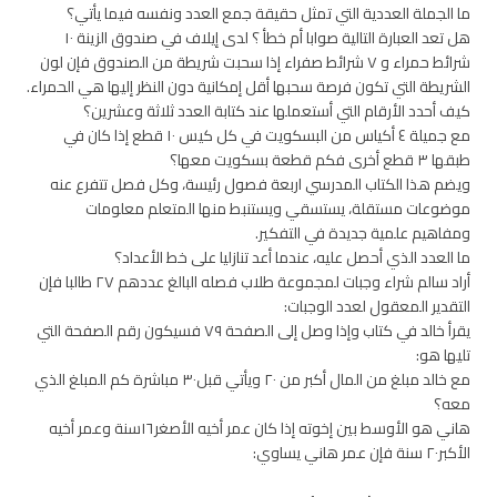
ما الجملة العددية التي تمثل حقيقة جمع العدد ونفسه فيما يأتي؟
هل تعد العبارة التالية صوابا أم خطأ ؟ لدى إيلاف في صندوق الزينة ١٠
شرائط حمراء و ٧ شرائط صفراء إذا سحبت شريطة من الصندوق فإن لون
الشريطة التي تكون فرصة سحبها أقل إمكانية دون النظر إليها هي الحمراء.
كيف أحدد الأرقام التي أستعملها عند كتابة العدد ثلاثة وعشرين؟
مع جميلة ٤ أكياس من البسكويت في كل كيس ١٠ قطع إذا كان في
طبقها ٣ قطع أخرى فكم قطعة بسكويت معها؟
ويضم هذا الكتاب المدرسي اربعة فصول رئيسة، وكل فصل تتفرع عنه
موضوعات مستقلة، يستسقي ويستنبط منها المتعلم معلومات
ومفاهيم علمية جديدة في التفكير.
ما العدد الذي أحصل عليه، عندما أعد تنازليا على خط الأعداد؟
أراد سالم شراء وجبات لمجموعة طلاب فصله البالغ عددهم ٢٧ طالبا فإن
التقدير المعقول لعدد الوجبات:
يقرأ خالد في كتاب وإذا وصل إلى الصفحة ٧٩ فسيكون رقم الصفحة التي
تليها هو:
مع خالد مبلغ من المال أكبر من ٢٠ ويأتي قبل٣٠ مباشرة كم المبلغ الذي
معه؟
هاني هو الأوسط بين إخوته إذا كان عمر أخيه الأصغر١٦سنة وعمر أخيه
الأكبر٢٠ سنة فإن عمر هاني يساوي: