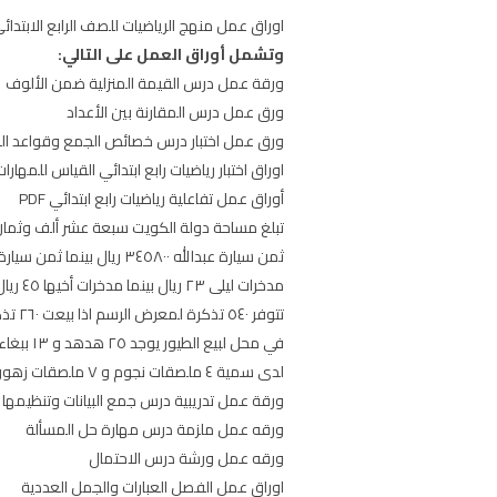
اوراق عمل منهج الرياضيات للصف الرابع الابتدائي الفصل الدراسي الاو
وتشمل أوراق العمل على التالي:
ورقة عمل درس القيمة المنزلية ضمن الألوف
ورق عمل درس المقارنة بين الأعداد
ورق عمل اختبار درس خصائص الجمع وقواعد ال
اوراق اختبار رياضيات رابع ابتدائي القياس للمهارا
أوراق عمل تفاعلية رياضيات رابع ابتدائي PDF
تبلغ مساحة دولة الكويت سبعة عشر ألف وثمان 
ثمن سيارة عبدالله ٣٤٥٨٠٠ ريال بينما ثمن سيارة ناصر ٣٥٤٨٩٩ ريال فأي السيارتين أغلى ثمنا
مدخرات ليلى ٢٣ ريال بينما مدخرات أخيها ٤٥ ريال هل مجموع مدخراتهما ٨٠ ريال تقريبا
تتوفر ٥٤٠ تذكرة لمعرض الرسم اذا بيعت ٢٦٠ تذكرة فكم تذكرة لم تباع
في محل لبيع الطيور يوجد ٢٥ هدهد و ١٣ ببغاء و ١٨ كناري و ٧ عصافير ملونة ما مجموع الطيور
لدى سمية ٤ ملصقات نجوم و ٧ ملصقات زهور كم عدد الملصقات التي جمعتها سمية
ورقة عمل تدريبية درس جمع البيانات وتنظيمها
ورقه عمل ملزمة درس مهارة حل المسألة
ورقه عمل ورشة درس الاحتمال
اوراق عمل الفصل العبارات والجمل العددية