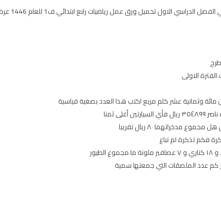
ل تحميل ورق عمل رياضيات رابع ابتدائي ف1 للعام 1446 عرض مباشر pdf أو word على موقع حقيبتي
طرح
ت الفترة الاولى
مائة وثمانية عشر كلم مربع اكتب هذا العدد بصغية قياسية