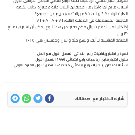
نموذج اختبار نصفي الرياضيات صف الرابع ابتدائي الفصل الدراسي الاول
اشترت مريم لها ولكل من صديقاتها الثلاث علبة عصير إذا كانت تكلفة
العلبة الواحدة 3 ريالات فكم ريالا تدفع مريم عن الجميع؟
الخاصية المستعملة في العملية التالية: ٧٦ + ٨= ٨ + ٧٦
إذا كان ثمن الدفتر ٥ ریال فكم دفترا من ھذا النوع یمكن أن تشتري بمبلغ
٣٠ ریال
الصيغة القياسية لـ ألف وتسع مئة واثنين وخمسين هي ١٩٢٥
نموذج اختبار رياضيات رابع ابتدائي الفصل الاول مع الحل
حلول اختبار فتري رياضيات رابع ابتدائي 1446 الفصل الاول
اسئلة امتحان رياضيات رابع ابتدائي منتصف الفصل الاول الفترة الاولى
شارك الاختبار مع اصدقائك
اتصل بنا
سياسة الخصوصية