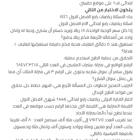
ابتدائي ف1 على موقع حقيبتي
يتكون الاختبار من التالي
بنك الاسئلة رياضيات رابع الفصل الاول ١٤٤٦
اسئلة رياضيات رابع ابتدائي pdf الفصل الاول
إذا كان سعر الوجبة الواحدة ١٨ ريالا ويريد حسام أن يشتري وجبة له ولكل
واحد من أصدقائه الأربعة فكم ريالا يدفع؟
تستغرق هند ٥ دقائق لتغليف هدية فكم دقيقة تستغرقها لتغليف ١٠
هدايا؟
للتحقق من عملية الطرح استخدم عملية:
الرقم الواقع في منزلة عشرات الملايين في العدد التالي ٦٨٤٧٢٣٢١٥
یقول سامر أن عنوان شارعه یحتوي على الرقم ٣ في منزلة المئات أي مما
یلي یمثل عنوان الشارع؟
الترتيب الصحيح لخطوات حل المسألة الأربع هي: افهم، خطط، حل، تحقق
من قواعد الطرح الإبدال
اختبار الفترة الاولى رياضيات رابع ابتدائي 1446 شهري الفصل الاول
القيمة المنزلية هي القيمة التي يتخذها الرقم حسب موقعه في العدد
عندما تطرح تبدأ دائما بمنزلة الآحاد
عند تقريب العدد ٧٩١٢٧٥ إلى أقرب مئة ألف سيصبح العدد ٨٠٠ ألف تقريبا
یكتب العدد أربع ملایین ومئة وواحد وستون ألف وثمان مئة وخمسون
بالصیغة القیاسیة كالتالي