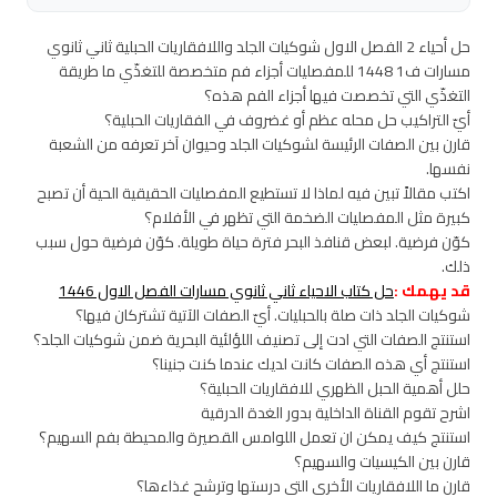
حل أحياء 2 الفصل الاول شوكيات الجلد واللافقاريات الحبلية ثاني ثانوي
مسارات ف1 1448 للمفصليات أجزاء فم متخصصة للتغذّي ما طريقة
التغذّي التي تخصصت فيها أجزاء الفم هذه؟
أيّ التراكيب حل محله عظم أو غضروف في الفقاريات الحبلية؟
قارن بين الصفات الرئيسة لشوكيات الجلد وحيوان آخر تعرفه من الشعبة
نفسها.
اكتب مقالاً تبين فيه لماذا لا تستطيع المفصليات الحقيقية الحية أن تصبح
كبيرة مثل المفصليات الضخمة التي تظهر في الأفلام؟
كوّن فرضية. لبعض قنافذ البحر فترة حياة طويلة. كوّن فرضية حول سبب
ذلك.
قد يهمك :
حل كتاب الاحياء ثاني ثانوي مسارات الفصل الاول 1446
شوكيات الجلد ذات صلة بالحبليات. أيّ الصفات الآتية تشتركان فيها؟
استنتج الصفات التي ادت إلى تصنيف اللؤلئية البحرية ضمن شوكيات الجلد؟
استنتج أي هذه الصفات كانت لديك عندما كنت جنينا؟
حلل أهمية الحبل الظهري للافقاريات الحبلية؟
اشرح تقوم القناة الداخلية بدور الغدة الدرقية
استنتج كيف يمكن ان تعمل اللوامس القصيرة والمحيطة بفم السهيم؟
قارن بين الكيسيات والسهيم؟
قارن ما اللافقاريات الأخرى التي درستها وترشح غذاءها؟