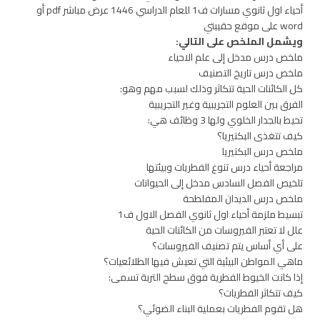
أحياء اول ثانوي مسارات ف1 للعام الدراسي 1446 عرض مباشر pdf أو
word على موقع حقيبتي
ويشمل الملخص على التالي:
ملخص درس مدخل إلى علم الاحياء
ملخص درس تاريخ التصنيف
كل الكائنات الحية تتكاثر وذلك لسبب مهم وهو:
الفرق بين العلوم التجريبية وغير التجريبية
تحيط بالجدار الخلوي ولها 3 وظائف هي:
كيف تتغذى البكتيريا؟
ملخص درس البكتيريا
مراجعة أحياء درس تنوع الفطريات وبيئتها
تلخيص الفصل السادس مدخل إلى الحيوانات
ملخص درس الديدان المفلطحة
تبسيط ملزمة أحياء اول ثانوي الفصل الاول ف1
علل لا تعتبر الفيروسات من الكائنات الحية
على أي أساس يتم تصنيف الفيروسات؟
ماهي المواطن البيئية التي تعيش فيها الطلائعيات؟
إذا كانت الخيوط الفطرية فوق سطح التربة تسمى:
كيف تتكاثر الفطريات؟
هل تقوم الفطريات بعملية البناء الضوئي؟