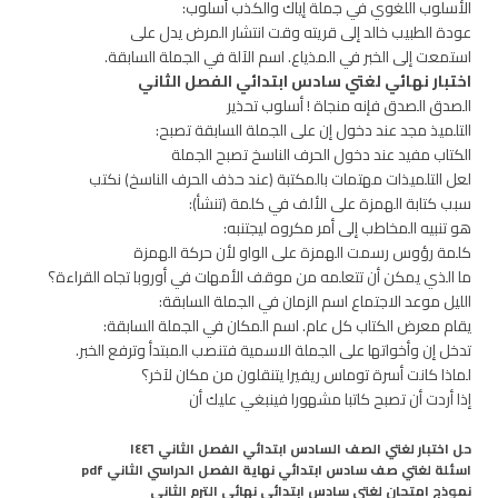
الأسلوب اللغوي في جملة إياك والكذب أسلوب:
عودة الطبيب خالد إلى قريته وقت انتشار المرض يدل على
استمعت إلى الخبر في المذياع. اسم الآلة في الجملة السابقة.
اختبار نهائي لغتي سادس ابتدائي الفصل الثاني
الصدق الصدق فإنه منجاة ! أسلوب تحذير
التلميذ مجد عند دخول إن على الجملة السابقة تصبح:
الكتاب مفيد عند دخول الحرف الناسخ تصبح الجملة
لعل التلميذات مهتمات بالمكتبة (عند حذف الحرف الناسخ) نكتب
سبب كتابة الهمزة على الألف في كلمة (تنشأ):
هو تنبيه المخاطب إلى أمر مكروه ليجتنبه:
كلمة رؤوس رسمت الهمزة على الواو لأن حركة الهمزة
ما الذي يمكن أن تتعلمه من موقف الأمهات في أوروبا تجاه القراءة؟
الليل موعد الاجتماع اسم الزمان في الجملة السابقة:
يقام معرض الكتاب كل عام. اسم المكان في الجملة السابقة:
تدخل إن وأخواتها على الجملة الاسمية فتنصب المبتدأ وترفع الخبر.
لماذا كانت أسرة توماس ريفيرا يتنقلون من مكان لآخر؟
إذا أردت أن تصبح كاتبا مشهورا فينبغي عليك أن
حل اختبار لغتي الصف السادس ابتدائي الفصل الثاني ١٤٤٦
اسئلة لغتي صف سادس ابتدائي نهاية الفصل الدراسي الثاني pdf
نموذج امتحان لغتي سادس ابتدائي نهائي الترم الثاني