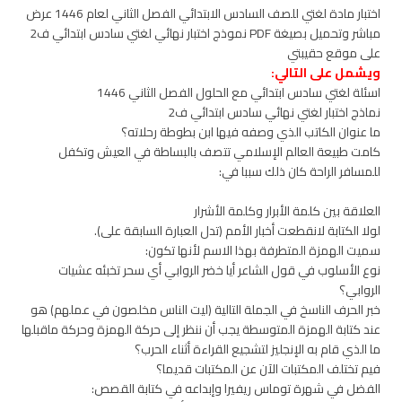
اختبار مادة لغتي للصف السادس الابتدائي الفصل الثاني لعام 1446 عرض
مباشر وتحميل بصيغة PDF نموذج اختبار نهائي لغتي سادس ابتدائي ف2
على موقع حقيبتي
ويشمل على التالي:
اسئلة لغتي سادس ابتدائي مع الحلول الفصل الثاني 1446
نماذج اختبار لغتي نهائي سادس ابتدائي ف2
ما عنوان الكاتب الذي وصفه فيها ابن بطوطة رحلاته؟
كامت طبيعة العالم الإسلامي تتصف بالبساطة في العيش وتكفل
للمسافر الراحة كان ذلك سببا في:
العلاقة بين كلمة الأبرار وكلمة الأشرار
لولا الكتابة لانقطعت أخبار الأمم (تدل العبارة السابقة على).
سميت الهمزة المتطرفة بهذا الاسم لأنها تكون:
نوع الأسلوب في قول الشاعر أيا خضر الروابي أي سحر تخبئه عشيات
الروابي؟
خبر الحرف الناسخ في الجملة التالية (ليت الناس مخلصون في عملهم) هو
عند كتابة الهمزة المتوسطة يجب أن ننظر إلى حركة الهمزة وحركة ماقبلها
ما الذي قام به الإنجليز لتشجيع القراءة أثناء الحرب؟
فيم تختلف المكتبات الآن عن المكتبات قديما؟
الفضل في شهرة توماس ريفيرا وإبداعه في كتابة القصص: