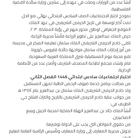
أنشأ عدد من الوزارات وصلت في عهده إلى عشرين وزارة سائدة القضية
الفلسطينية.
نموذج اختبار الاجتماعيات الصف السادس الابتدائي نهائي مع الحل
تمت أكبر توسعة في تاريخ الحرمين الشريفين في عهد الملك.
الموقع الجغرافي لوطني محور مهم في رؤية المملكة ٢٠٣٠.
حرص الملك عبدالعزيز على تطوير الزراعة فأنشأ مديرية الزراعة.
تلقى خادم الحرمين الشريفين الملك سلمان تعليمه المبكر في مدرسة:
من أبرز إنجازات الملك سلمان مواجهة جائحة فايروس كورونا.
تقع مدينة نيوم المستقبلية شرق المملكة العربية السعودية.
قام بإنشاء مجمع لطباعة المصحف الشريف وأصدر عدد من الأنظمة
الإدارية.
اختبار اجتماعيات سادس ابتدائي 1446 الفصل الثاني
من مجالات برنامج خدمة ضيوف الرحمن الطلبة لمهن المستقبل.
ولد خادم الحرمين الشريفين الملك سلمان بن عبدالعزيز عام ١٣٥٤ ه‍
من جوانب عناية خادم الحرمين الشريفين بالتاريخ والتراث افتتاح حي
الطريف في:
أنشأ الملك خالد بن عبدالعزيز الهيئة الملكية لمدينة الجبيل وينبع
الصناعيتين.
من حقوق المواطن التي يجب على الدولة توفيرها:
تحويل مديرية المعارف إلى وزارة المعارف وتأسيس الرئاسة العامة لتعليم
البنات