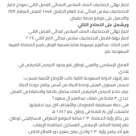
اختبار نهائي اجتماعيات الصف السادس الابتدائي الفصل الثاني نموذج اختبار
الاجتماعيات سادس ابتدائي ف2 للعام الدراسي 1446 للعرض المباشر PDF
والتحميل على موقع منصة حقيبتي
ويشمل على النماذج التالي
اختبار نهائي الاجتماعيات الصف السادس ابتدائي الفصل الثاني
اختبار نهاية الفصل الاجتماعيات سادس ابتدائي الترم الثاني ٢٠٢٤
اصدر الملك عبدالعزيز مرسوما ملكيا بتسمية الوطن باسم المملكة العربية
السعودية عام:
العمق الإسلامي والعربي لوطني هو وجود الحرمين الشريفين في
بلادي.
بعد إنتهاء الدولة السعودية الثانية كانت الأوضاع الأمنية تتسم ب:
تحسين مستوى العيش ونمط الحياة من أسس برنامج جودة الحياة
عرف خادم الحرمين الشريفين الملك سلمان بالدقة والانضباط في العمل.
عددي ٣ فقط من صفات عبدالعزيز آل سعود؟
هي خطة مستقبلية للطموحات والأهداف التي نريد تحقيقها.
اكتشفت أول بئر للنفط في وطني عام 1357 ه‍
من ركائز رؤية المملكة ٢٠٣٠ مكانة الموقع الجغرافي الاستراتيجي لوطني.
مقر إقامة التحالف الإسلامي العسكري لمكافحة الإرهاب:
هو أحد برامج رؤية ٢٠٣٠ والذي يعنى بتعزيز دور القطاع الخاص: