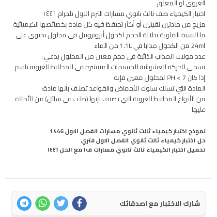
الغروي أو المعلق
اختبار الكيمياء صف ثالث ثانوي مسارات الترم الاول تلجرام ١٤٤٦
مزيج من مادتين نقيتين أو أكثر تحتفظ فيه كل مادة بخصائصها الكيميائية
ما النسبة المئوية بدلالة الحجم لكحول أيزوبروبيل في محلول يحتوي على
24ml من الكحول مذابا في 1.1L من الماء
عدد مولات المذاب الذائبة في حجم معين من المحلول يدعي:
تسمى الحركة العشوائية للجسيمات المنتشره في المخاليط الغرويه باسم
إذا كان 7 > PH لمحلول معين فإنه
المادة التي تسلك سلوك الأحماض والقواعد تصنف بأنها مادة:
من الأنواع المخاليط الغروية التي تصنف بإنها (صلب في سائل) من الأمثلة
عليها
نموذج اختبار كيمياء ثالث ثانوي مسارات الفصل الاول 1446
حل اختبار كيمياء ثالث ثانوي الفصل الاول فتري
تحميل اختبار الكيمياء ثالث ثانوي مسارات ف١ مع الحل ١٤٤٦
شارك الاختبار مع اصدقائك