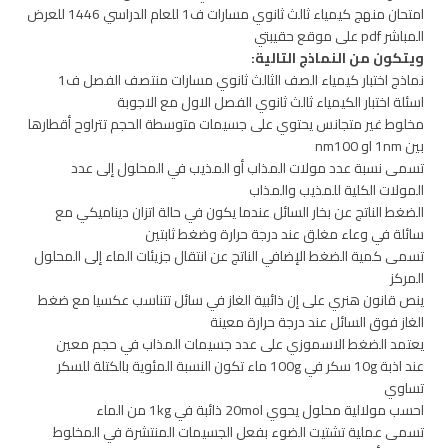
امتحان منهج كيمياء ثالث ثانوي مسارات ف1 للعام الدراسي 1446 للعرض
المباشر pdf على موقع حقيبتي
ويتكون من النماذج التالية:
نماذج اختبار كيمياء الصف الثالث ثانوي مسارات منتصف الفصل ف1
اسئلة اختبار الكيمياء ثالث ثانوي الفصل الاول مع الاجوبة
مخلوط غير متجانس يحتوي على جسيمات متوسطة الحجم تتراوح أقطارها
بين 1nm او nm100
تسمى نسبة عدد مولات المذاب أو المذيب في المحلول إلى عدد
المولات الكلية للمذيب والمذاب
الضغط الناتج عن بخار السائل عندما يكون في حالة اتزان ديناميكي مع
سائلة في وعاء مغلق عند درجة حرارة وضغط ثابتين
تسمى كمية الضغط الإضافي الناتج عن انتقال جزيئات الماء إلى المحلول
المركز
ينص قانون هنري على إن ذائبية الغاز في سائل تتناسب عكسيا مع ضغط
الغاز فوق السائل عند درجة حرارة معينة
يعتمد الضغط الاسموزي على عدد جسيمات المذاب في حجم معين
عند اذبة 10g سكر في 100g ماء تكون النسبة المئوية بالكتلة للسكر
تساوي
احسب مولالية محلول يحوي 20mol ذائبة في 1kg من الماء
تسمى عملية تشتيت الضوء بفعل الجسيمات المنتشرة في المخلوط