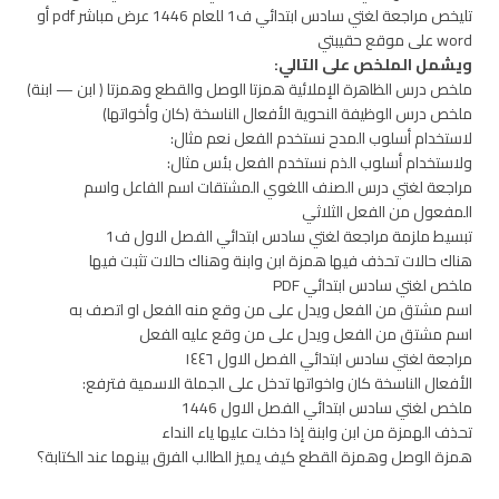
تليخص مراجعة لغتي سادس ابتدائي ف1 للعام 1446 عرض مباشر pdf أو
word على موقع حقيبتي
ويشمل الملخص على التالي:
ملخص درس الظاهرة الإملائية همزتا الوصل والقطع وهمزتا ( ابن — ابنة)
ملخص درس الوظيفة النحوية الأفعال الناسخة (كان وأخواتها)
لاستخدام أسلوب المدح نستخدم الفعل نعم مثال:
ولاستخدام أسلوب الذم نستخدم الفعل بئس مثال:
مراجعة لغتي درس الصنف اللغوي المشتقات اسم الفاعل واسم
المفعول من الفعل الثلاثي
تبسيط ملزمة مراجعة لغتي سادس ابتدائي الفصل الاول ف1
هناك حالات تحذف فيها همزة ابن وابنة وهناك حالات تثبت فيها
ملخص لغتي سادس ابتدائي PDF
اسم مشتق من الفعل ويدل على من وقع منه الفعل او اتصف به
اسم مشتق من الفعل ويدل على من وقع عليه الفعل
مراجعة لغتي سادس ابتدائي الفصل الاول ١٤٤٦
الأفعال الناسخة كان واخواتها تدخل على الجملة الاسمية فترفع:
ملخص لغتي سادس ابتدائي الفصل الاول 1446
تحذف الهمزة من ابن وابنة إذا دخلت عليها ياء النداء
همزة الوصل وهمزة القطع كيف يميز الطالب الفرق بينهما عند الكتابة؟