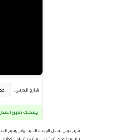
شارح الدرس:
يمكنك تغيير المدرس
شرح درس مدخل الوحدة الثانية نوادر وقيم للصف
متوسط لغتي ف1 على موقع حقيبتي التعليمي اونلاين