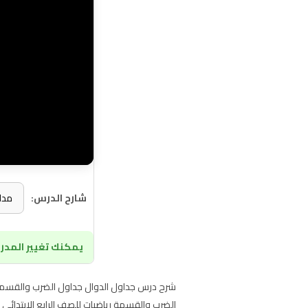
شارح الدرس:
يمكنك تغيير المدرس
الضرب والقسمة رياضيات للصف الرابع الابتدائي ف1 على موقع حقيبتي التعل