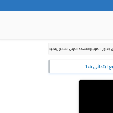
 جداول الضرب والقسمة الدرس السابع رياضيات رابع ابتدائي ف1
 ابتدائي ف1