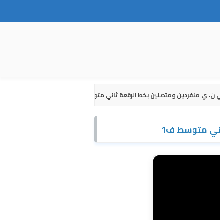
ي ن، ي منفردين ومتصلين بخط الرقعة ثاني متوسط ف1
اني متوسط ف1