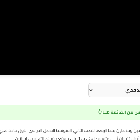
 من القائمة هنا 👆
ين ومتصلين بخط الرقعة للصف الثاني المتوسط الفصل الدراسي الاول مادة لغتي
وسط لغتي ف1 على موقع حقيبتي التعليمي اونلاين