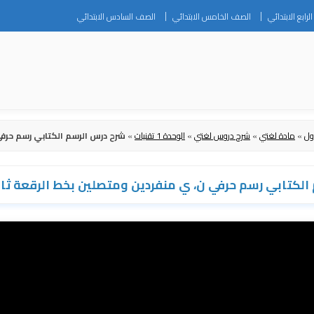
Skip
رابع الابتدائي
الصف الخامس الابتدائي
الصف السادس الابتدائي
to
content
ول
»
مادة لغتي
»
شرح دروس لغتي
»
الوحدة 1 تقنيات
»
شرح درس الرسم الكتابي رسم حرف
الكتابي رسم حرفي ن، ي منفردين ومتصلين بخط الرقعة ث