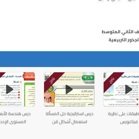
ذور التربيعية
شرح
شرح
بيقات على نظرية
درس استراتيجية حل المسألة
درس هندسة الأبع
فيثاغورس
استعمال أشكال ڤن
المستوى الإحد