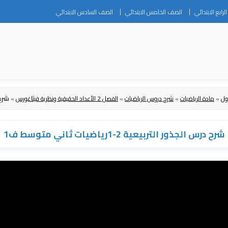
Skip
رابع الابتدائي
الصف الخامس الابتدائي
الصف السادس الابتدائي
to
content
ول
»
مادة الرياضيات
»
شرح دروس الرياضيات
»
الفصل 2 الأعداد الحقيقية ونظرية فيثاغورس
»
شرح درس
شرح درس الجذور التربيعية 2-1رياضيات ثاني متوسط ف1