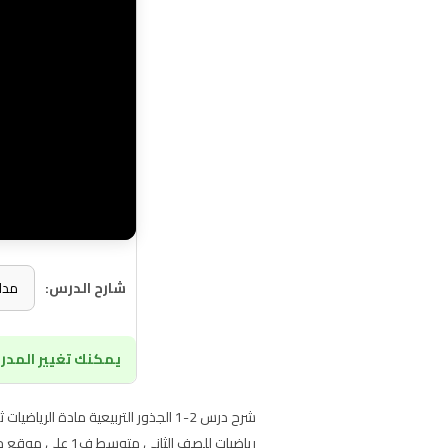
شارح الدرس:
يمكنك تغيير المدرس
شرح درس 2-1 الجذور التربيعية مادة
رياضيات للصف الثاني متوسط ف1 على موقع حقيبتي التعليمي اونلاين