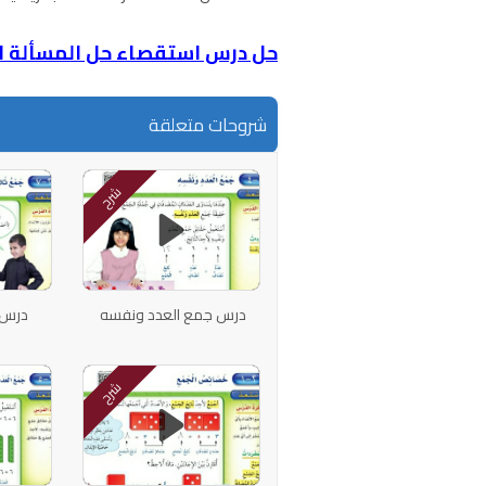
حل درس استقصاء حل المسألة اخ
شروحات متعلقة
شرح
درس جمع العدد ونفسه
درس ج
شرح