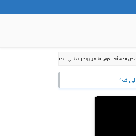
ل المسألة الدرس الثامن رياضيات ثاني ابتدائي ف1
ئي ف1