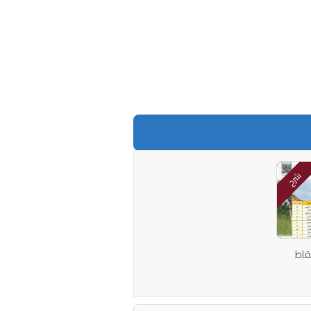
شرح
قاط