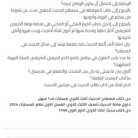
الإشارة إلى احتمال أن يكون الوضاع غيره؟
بالرجوع إلى كتاب الموقظة في مصطلح الحديث للذهبي ابحث عن شروط
من يتكلم في الرواة وأدونها
بالرجوع إلى إحدى خطب الحرم المكي أو المدني في منصة بوابة الحرمين
الشريفين أختار خطبة واحدة منها ثم أدون ثلاثة أحاديث وردت فيها وأنقل
تخريجها
علل لماذا ألف أئمة الحديث كتبا جامعة ترشد إلى مكان الحديث في
المصادر؟
ما عدد كتب المتون في برنامج جامع خادم الحرمين الشريفين للسنة النبوية
المطهرة؟
أقارن بين ما يتحلى به كل من المحدث والمعلم في مدرستي؟
ما آداب المحدث العامة؟
اذكر ثلاثة من آداب طالب الحديث في مجلس التحديث
حل كتاب مصطلح الحديث ثالث ثانوي مسارات ف1 سهل
حلول مادة الحديث للصف الثالث ثانوي الفصل الاول نظام المسارات 2024
حل كتاب حديث ثالث ثانوي الترم الاول 1446