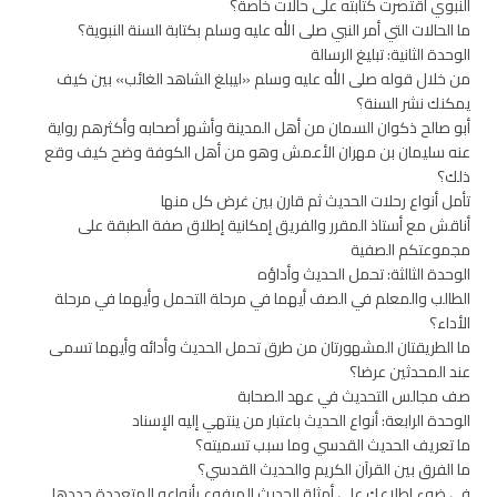
النبوي اقتصرت كتابته على حالات خاصة؟
ما الحالات التي أمر النبي صلى الله عليه وسلم بكتابة السنة النبوية؟
الوحدة الثانية: تبليغ الرسالة
من خلال قوله صلى الله عليه وسلم «ليبلغ الشاهد الغائب» بين كيف
يمكنك نشر السنة؟
أبو صالح ذكوان السمان من أهل المدينة وأشهر أصحابه وأكثرهم رواية
عنه سليمان بن مهران الأعمش وهو من أهل الكوفة وضح كيف وقع
ذلك؟
تأمل أنواع رحلات الحديث ثم قارن بين غرض كل منها
أناقش مع أستاذ المقرر والفريق إمكانية إطلاق صفة الطبقة على
مجموعتكم الصفية
الوحدة الثالثة: تحمل الحديث وأداؤه
الطالب والمعلم في الصف أيهما في مرحلة التحمل وأيهما في مرحلة
الأداء؟
ما الطريقتان المشهورتان من طرق تحمل الحديث وأدائه وأيهما تسمى
عند المحدثين عرضا؟
صف مجالس التحديث في عهد الصحابة
الوحدة الرابعة: أنواع الحديث باعتبار من ينتهي إليه الإسناد
ما تعريف الحديث القدسي وما سبب تسميته؟
ما الفرق بين القرآن الكريم والحديث القدسي؟
في ضوء اطلاعك على أمثلة الحديث المرفوع بأنواعه المتعددة حددها