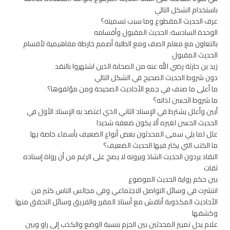
باستخدام الشكل التالي
عرف الحديث المقطوع وما سبب تسميته؟
الوحدة السادسة: الحديث المقبول وأقسامه
بالتعاون مع معلم الصف ومع الطلبة أصمم خارطة مفاهيمية لأقسام
الحديث المقبول
زيد بن حارثة رضي الله عنه من الصحابة الذين اشتهروا بالنقد
دون شروط الحديث الصحيح في الشكل التالي
ما أعلى ما صنف في جمع الأحاديث الصحيحة ومن مؤلفوها؟
ما شروط الحسن لذاته؟
أبين وأعلل يشترط في الإسناد الثاني الذي اعتضد به الإسناد الأول في
الحديث الحسن لغيره ألا يكون ضعفه شديدا
علل لما يلي سمى المحدثون بعض أنواع الضعيف بأسماء خاصة بها
ما الكتب التي يكثر فيها الحديث الضعيف؟
النقاد يردون الحديث الشاذ ويرونه لا يصح على الرغم من أن رواة إسناده
ثقات
بين حكم رواية الحديث الموضوع
انتشرت في وسائل التواصل الاجتماعي وفي مجالس الناس كثير من
الأحاديث المكذوبة أناقش مع أستاذ المقرر والفريق وسائل التحقق منها
وكشفها
علام يدل تمييز المحدثين بين الجزم بنسبة الوضع والكذب إلى راو وبين