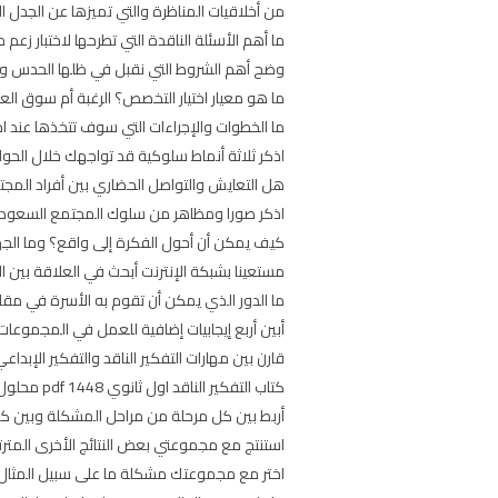
من أخلاقيات المناظرة والتي تميزها عن الجدل ا
ما أهم الأسئلة الناقدة التي تطرحها لاختبار زعم
وضح أهم الشروط التي نقبل في ظلها الحدس وا
ما هو معيار اختيار التخصص؟ الرغبة أم سوق ا
ما الخطوات والإجراءات التي سوف تتخذها عند ا
اذكر ثلاثة أنماط سلوكية قد تواجهك خلال الحوا
هل التعايش والتواصل الحضاري بين أفراد المجتم
اذكر صورا ومظاهر من سلوك المجتمع السعودي 
كيف يمكن أن أحول الفكرة إلى واقع؟ وما الج
مستعينا بشبكة الإنترنت أبحث في العلاقة بي
ما الدور الذي يمكن أن تقوم به الأسرة في مق
أبين أربع إيجابيات إضافية للعمل في المجموعات 
قارن بين مهارات التفكير الناقد والتفكير الإبدا
كتاب التفكير الناقد اول ثانوي 1448 pdf محلول
أربط بين كل مرحلة من مراحل المشكلة وبين كفاء
استنتج مع مجموعتي بعض النتائج الأخرى المترتبة
اختر مع مجموعتك مشكلة ما على سبيل المثال ان