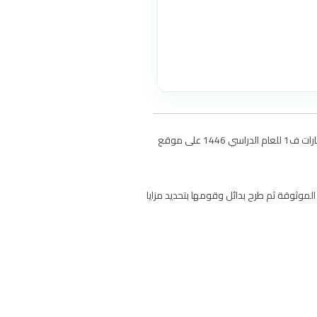
حل كتاب مادة التفكير الناقد للصف الاول الثانوي نظام المسارات الفصل الاول حلول جميع دروس منهج تفكير ناقد اول ثانوي مسارات ف1 للعام الدراسي 1446 على موقع
موثوقة ثم طرح بدائل وقومها بتحديد مزايا