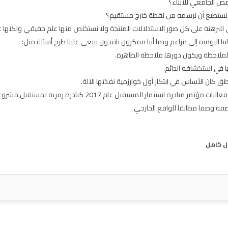
خصص الجامعي للأبناء؟
 نستطيع أن نرسمه من نقطة خارج مستقيم؟
في للبرهنة على كل صور الاستدلالات المنتجة ولا نستخلص منها علم حقيقي ولكنها 
 اليومية إلى مزاعم وبما أننا مفكرون ناقدون ينبغي علينا طرح أسئلة مثل:
الملاحظة ويكون دورها ملاحظة الظاهرة.
ا في استكشافه الدائم.
 كان الأساس في ابتكار أول خوارزمية نفذتها الآلة.
رة استثمار المستقبل عام 2017 كبادرة رمزية لمستقبل مشروع.
فه وصفا مطابقا للواقع الخارجي.
ول كامل