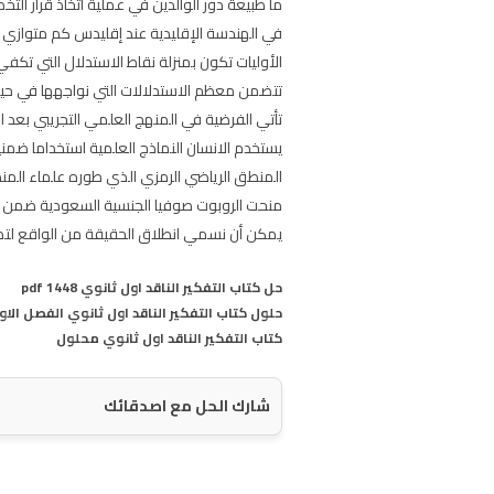
ما طبيعة دور الوالدين في عملية اتخاذ قرار الت
في الهندسة الإقليدية عند إقليدس كم متوازي
الأوليات تكون بمنزلة نقاط الاستدلال التي تك
تتضمن معظم الاستدلالات التي نواجهها في حياتنا
تأتي الفرضية في المنهج العلمي التجريبي بعد 
يستخدم الانسان النماذج العلمية استخداما ضمني
المنطق الرياضي الرمزي الذي طوره علماء المنطق
منحت الروبوت صوفيا الجنسية السعودية ضمن فعاليات مؤتمر مباد
يمكن أن نسمي انطلاق الحقيقة من الواقع لتص
حل كتاب التفكير الناقد اول ثانوي pdf 1448
حلول كتاب التفكير الناقد اول ثانوي الفصل الا
كتاب التفكير الناقد اول ثانوي محلول
شارك الحل مع اصدقائك