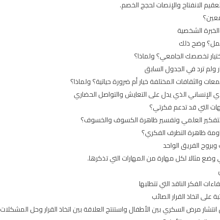
لعقيم الانفتاح والإنصات لحجج الخصم.
 معين؟
لخبرة الشخصية
لعمل؟ وضح ذلك
ختيار تخصصك الجامعي؟ ولماذا؟
ر ولم ترد في الجدول السابق
عات والثقافات المختلفة خيار أم ضرورة حياتية؟ ولماذا؟
الإنساني الذي يدل على التعايش والتواصل الحضاري
هات التي قد تدعم فكرتي؟
ن التفكير العلمي وتفسير ظاهرة الكسوف والخسوف؟
اومة ظاهرة التطرف الفكري؟
وبروح الفريق الواحد
عي وضع مثالا لكل مهارة من المهارات التي تذكرها.
ات الفكر الناقد التي تتطلبها
 على اتخاذ القرار الصائب
تشار مرض السكري بين الأطفال واستنتج العلاقة بين اتخاذ القرار وحل المشكلات