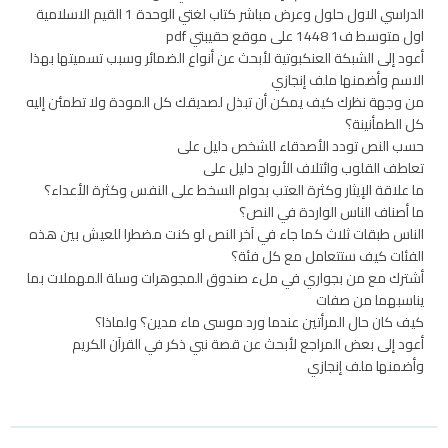
الدراسي الاول حلول وعرض مباشر كتاب لغتي الوحدة 1 القيم الاسلامية
اول متوسط ف1 1448 على موقع حقيبتي pdf
أعود إلى الشبكة العنكبوتية لأبحث عن أنواع الضمائر وسبب تسميتها بهذا
الاسم وأضمنها ملف إنجازي
من وجهة نظرك كيف يمكن أن تبذل لصديقك كل المودة ولا تطمئن إليه
كل الطمأنينة؟
حسب النص تودد الأصدقاء للشخص دليل على
تعاطف القلوب وائتلاف الأرواح دليل على
ما علاقة الإيثار وكثرة العتب بدوام السخط على النفس وكثرة الأعداء؟
ما أصناف الناس الواردة في النص؟
الناس طبقات ثلاث كما جاء في آخر النص لو كنت مضطرا للعيش بين هذه
الفئات كيف ستتعامل مع كل فئة؟
أشترك مع من بجواري في ملء صندوق المجوهرات وسلة المهملات بما
يناسبهما من صفات
كيف كان حال المرأتين عندما ورد موسى ماء مدين؟ ولماذا؟
أعود إلى بعض المراجع لأبحث عن قصة نبي ذكر في القرآن الكريم
وأضمنها ملف إنجازي