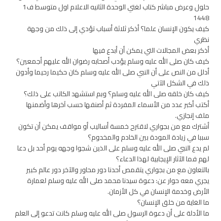
حلول وعرض مباشر كتاب لغتي الوحدة الثانيه الاعلام اول متوسط ف1
1448
كيف يكون الإنسان علما؟ أذكر ثلاثة أسباب تؤدي إلى ذلك من وجهة
نظري
أذكر بعض المجالات التي يمكن أن أبدع فيها
كيف كان صلى الله عليه وسلم يؤدب أصحابه رضوان الله عليهم أجمعين؟
أدلل من النص على أن النبي صلى الله عليه وسلم كان حكيما رحيما وأدون
ذلك في الشكل الآتي
كيف كان خلقه صلى الله عليه وسلم؟ وبم استشهد الكاتب على ذلك؟
أكتب أكبر عدد من الأسماء المفردة ثم أصنفها حسب آخرها وأضمنها
ملف إنجازي.
أشترك مع من بجواري لاقترح خمسة أساليب أو مواقف يمكن أن تكون
سببا في زيادة المودة بين الخادم والمخدوم؟
لم يدع النبي صلى الله عليه وسلم على الذين شجوا وجهه يوم أحد بل دعا
لهم فما الآثار الإيجابية لهذا الدعاء؟
بالتعاون مع من بجواري يتقمص أحدنا دور محاور والآخر دور عالم كبير
يجري معه حوار عن: دعوة سيدنا محمد صلى الله عليه وسلم لعمارة
الأرض وخدمة الإنسان في كل الأزمان.
ما الغاية من خلق الإنسان؟
ما الأدلة على أن دعوة الرسول صلى الله عليه وسلم كانت تدعو إلى العلم