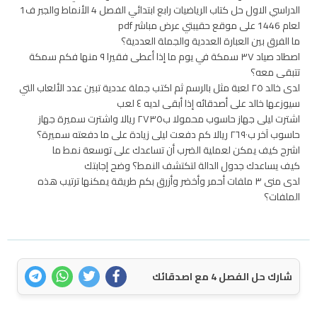
الدراسي الاول حل كتاب الرياضيات رابع ابتدائي الفصل 4 الأنماط والجبر ف1
لعام 1446 على موقع حقيبتي عرض مباشر pdf
ما الفرق بين العبارة العددية والجملة العددية؟
اصطاد صياد ٣٧ سمكة في يوم ما إذا أعطى فقيرا ٩ منها فكم سمكة
تتبقى معه؟
لدى خالد ٢٥ لعبة مثل بالرسم ثم اكتب جملة عددية تبين عدد الألعاب التي
سيوزعها خالد على أصدقائه إذا أبقى لديه ٤ لعب
اشترت ليلى جهاز حاسوب محمولا ب٢٧٣٥ ريالا واشترت سميرة جهاز
حاسوب آخر ب٢٦٩٠ ريالا كم دفعت ليلى زيادة على ما دفعته سميرة؟
اشرح كيف يمكن لعملية الضرب أن تساعدك على توسعة نمط ما
كيف يساعدك جدول الدالة لتكتشف النمط؟ وضح إجابتك
لدى منى ٣ ملفات أحمر وأخضر وأزرق بكم طريقة يمكنها ترتيب هذه
الملفات؟
شارك حل الفصل 4 مع اصدقائك