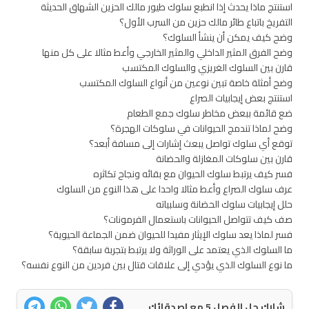
استنتج ماذا يحدث إذا انطبع سلوك طيور مالك الحزين الشهاق الحديثة
التفريخ باتباع طائر مالك حزين من السرب الأول؟
وضح كيف يمكن أن ينشأ السلوك؟
وضح الفرق المثير الداخلي والمثير الخارجي وأعط مثالا على كل منها
قارن بين السلوك الغريزي والسلوك المكتسب
وضح أمثلة خاصة تبين نوعين من أنواع السلوك المكتسب
استنتج بعض إيجابيات الصراع
ضع قائمة ببعض مخاطر سلوك جمع الطعام
وضح لماذا تندمج الحيوانات في سلوكات الهجرة؟
توقع أي سلوك تواصل يبعث إشارات إلى مسافة أبعد؟
قارن بين سلوكات المغازلة والحضانة
فسر كيف يرتبط سلوك الحيوان مع بقائه ونجاح تكاثره
عرف سلوك الصراع وأعط مثالا واحدا على هذا النوع من السلوك
حلل إيجابيات سلوك الحضانة وسلبياته
صف كيف تتواصل الحيوانات باستعمال الفرمونات؟
فسر لماذا يعد سلوك الإيثار مفيدا للحيوان ضمن الجماعة الحيوية؟
ما السلوك الذي يعتمد على الوراثة ولا يرتبط بتجربة سابقة؟
ما نوع السلوك الذي يؤدي إلى علاقات قتال بين فردين من النوع نفسه؟
شارك حل الفصل 5 مع اصدقائك