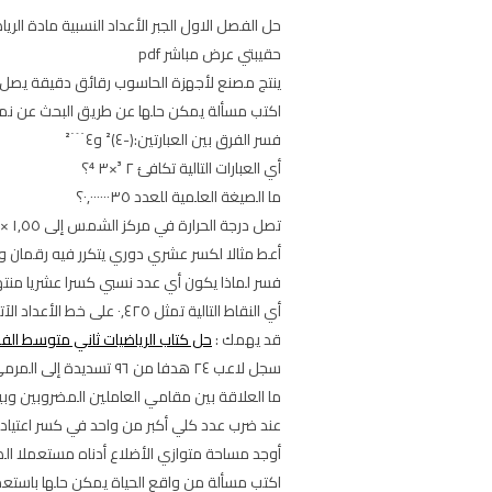
حقيبتي عرض مباشر pdf
ينتج مصنع لأجهزة الحاسوب رقائق دقيقة يصل سمكها إلى ٠٫٠٠٠٨ سم اكتب هذا العدد على صورة ك
اكتب مسألة يمكن حلها عن طريق البحث عن ن
فسر الفرق بين العبارتين:(-٤)² و٤﹉²
أي العبارات التالية تكافئ ٢ ³×٣ ⁴؟
ما الصيغة العلمية للعدد ٠,٠٠٠٠٠٠٣٥؟
تصل درجة الحرارة في مركز الشمس إلى ١,٥٥ ×١٠ ⁶ س° تقريبا اكتب درجة الحرارة بالصيغة القياسية
أعط مثالا لكسر عشري دوري يتكرر فيه رقمان ووض
فسر لماذا يكون أي عدد نسبي كسرا عشريا منتهيا
أي النقاط التالية تمثل ٠,٤٢٥ على خط الأعداد الآتي؟
قد يهمك :
حل كتاب الرياضيات ثاني متوسط الفصل 
سجل لاعب ٢٤ هدفا من ٩٦ تسديدة إلى المرمى اكتب متوسط عدد الأهداف التي سجلها اللاعب على صورة كسر عشري
ما العلاقة بين مقامي العاملين المضروبين وبين
عند ضرب عدد كلي أكبر من واحد في كسر اعتياد
أوجد مساحة متوازي الأضلاع أدناه مستعملا الص
اكتب مسألة من واقع الحياة يمكن حلها باستعمال