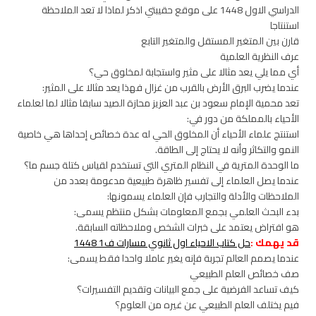
الدراسي الاول 1448 على موقع حقيبتي اذكر لماذا لا تعد الملاحظة
استنتاجا
قارن بين المتغير المستقل والمتغير التابع
عرف النظرية العلمية
أي مما يلي يعد مثالا على مثير واستجابة لمخلوق حي؟
عندما يضرب البرق الأرض بالقرب من غزال فهذا يعد مثالا على المثير:
تعد محمية الإمام سعود بن عبد العزيز محازة الصيد سابقا مثالا لما لعلماء
الأحياء بالمملكة من دور في:
استنتج علماء الأحياء أن المخلوق الحي له عدة خصائص إحداها هي خاصية
النمو والتكاثر وأنه لا يحتاج إلى الطاقة.
ما الوحدة المترية في النظام المتري التي تستخدم لقياس كتلة جسم ما؟
عندما يصل العلماء إلى تفسير ظاهرة طبيعية مدعومة بعدد من
الملاحظات والأدلة والتجارب فإن العلماء يسمونها:
بدء البحث العلمي بجمع المعلومات بشكل منتظم يسمى:
هو افتراض يعتمد على خبرات الشخص وملاحظاته السابقة.
قد يهمك :
حل كتاب الاحياء اول ثانوي مسارات ف1 1448
عندما يصمم العالم تجربة فإنه يغير عاملا واحدا فقط يسمى:
صف خصائص العلم الطبيعي
كيف تساعد الفرضية على جمع البيانات وتقديم التفسيرات؟
فيم يختلف العلم الطبيعي عن غيره من العلوم؟