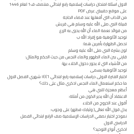
الاول اسئلة امتحان دراسات إسلامية رابع ابتدائي منتصف ف1 لعام 1446
على موقع حقيبتي عرض PDF
من الآداب التي أفعلها عند قضاء الحاجة
قبيلة النبي صلى الله عليه وسلم هي قريش
من فوائد نعمة الماء أن الله يحيي به الزرع
توحيد الألوهية هو إفراد الله ب
تحصل الطهارة بأمرين هما:
لون بشرة النبي صلى الله عليه وسلم
قارني بين الماء الطهور والماء النجس من حيث الحكم والمثال:
من الأشياء التي لا يجوز دخول الخلاء بها:
توحيد الألوهية يسمى
اختبار الفترة الاولى دراسات إسلاميه رابع ابتدائي ١٤٤٦ شهري الفصل الاول
ما حكم استعمال الماء النجس اذكري مثال على ذلك؟
أعظم معجزة للنبي هي
الاعتقاد أن الله يدير الكون من أمثلة:
أقول عند الخروج من الخلاء
يدل قول الله تعالى( وثيابك فطهر) على وجوب:
نموذج اختبار نصفي الدراسات الإسلامية صف الرابع ابتدائي الفصل
الدراسي الاول
اذكري أنواع التوحيد؟