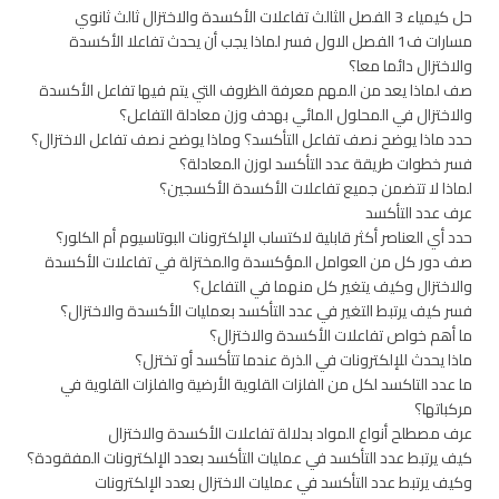
حل كيمياء 3 الفصل الثالث تفاعلات الأكسدة والاختزال ثالث ثانوي
مسارات ف1 الفصل الاول فسر لماذا يجب أن يحدث تفاعلا الأكسدة
والاختزال دائما معا؟
صف لماذا يعد من المهم معرفة الظروف التي يتم فيها تفاعل الأكسدة
والاختزال في المحلول المائي بهدف وزن معادلة التفاعل؟
حدد ماذا يوضح نصف تفاعل التأكسد؟ وماذا يوضح نصف تفاعل الاختزال؟
فسر خطوات طريقة عدد التأكسد لوزن المعادلة؟
لماذا لا تتضمن جميع تفاعلات الأكسدة الأكسجين؟
عرف عدد التأكسد
حدد أي العناصر أكثر قابلية لاكتساب الإلكترونات البوتاسيوم أم الكلور؟
صف دور كل من العوامل المؤكسدة والمختزلة في تفاعلات الأكسدة
والاختزال وكيف يتغير كل منهما في التفاعل؟
فسر كيف يرتبط التغير في عدد التأكسد بعمليات الأكسدة والاختزال؟
ما أهم خواص تفاعلات الأكسدة والاختزال؟
ماذا يحدث للإلكترونات في الذرة عندما تتأكسد أو تختزل؟
ما عدد التاكسد لكل من الفلزات القلوية الأرضية والفلزات القلوية في
مركباتها؟
عرف مصطلح أنواع المواد بدلالة تفاعلات الأكسدة والاختزال
كيف يرتبط عدد التأكسد في عمليات التأكسد بعدد الإلكترونات المفقودة؟
وكيف يرتبط عدد التأكسد في عمليات الاختزال بعدد الإلكترونات