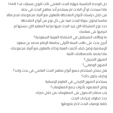
حل الوحدة الخامسة مهارة البحث العلمي ثالث ثانوي مسارات ف1 1448
ماذا سيحدث لو أن الباحث لم يستخدم أحد مناهج البحث في بحثه
من خلال دراستك لأنواع الملاحظة بالتعاون مع أفراد مجموعتك قدم مثالا
مناسبا ليكون عنوانا للبحث فيه على كل نوع من أنواع الملاحظة
حدد نوع المشكلة التي تريد البحث فيها مراعيا المعايير التي درستها ثم
اعرضها على معلمك
ما وظائف المستقبل في المملكة العربية السعودية؟
أجري بحث على طلاب السنة الأولى بجامعة الإمام محمد بن سعود
الإسلامية وضح كيف أختيرت العينة وذلك بالتعاون مع أفراد مجموعتك
ماذا يقصد بالمصطلحات الآتية
المنهج التجريبي؟
المنهج الوصفي؟
هل يمكن استخدام جميع أنواع مناهج البحث العلمي في بحث واحد؟
وكيف يكون ذلك؟
يستخدم المنهج التاريخي في العلوم الإنسانية
وضح المقصود بأدوات جمع المعلومات؟
رتب مصادر الحصول على المعلومات من خلال خبرتك
حدد خطوات إجراءات البحث
كتابة توصيات البحث اذكر شروطها