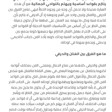
يلتزم بقواعد أساسية ويهتم بالنواحي الجمالية
هو أن هذه
العبارة صحيحة ولا تحمل أي وجه من وجوه الخطأ فهي تشرح الفرق بين
الحرفي والفنان وتبين واحد من أهم وجوهه إذ أن الحرفي لا يلتزم بأي
قاعدة فنية وكل ما يهمه عند العمل على قطعة ما أن تكون جميلة
بغض النظر عن أي أساس من الأساسيات الفنية الحديثة أو القواعد التي
على الجانب الآخر لا يغفل الفنان الالتزام بها جميعها كونه يجمع بين
الجمال والالتزام بالقواعد الفنية وذلك كونه يأخذ الفن كجانب أكاديمي
وعملي ويجمع بينهما في لوحاته.
ما هو الفرق بين الفنان والحرفي
الفنان والحرفي كلاهما من صناع الجمال ومنتجي الفن بمختلف أنواعه
لكنهما يختلفان عن بعضهما البعض في بعض النقاط فالفنان هو شخص
عاشق للجمال ولأصول الفن معا فلا يقوم بعمل فني يخلو من قواعد
الفن التي يتقنها ويتعلمها ويطبقها لإنتاج لوحاته الفنية. على الجانب الآخر
الحرفي لا يأبه للقواعد وقاعدته الوحيدة هي أن يكون ما يخرج بين يديه
من أعمال فنية جميل وبديع يسرق الاهتمام من عيني الناظر له ويأسر
قلبه ويتعلق بما فيه من تفاصيل إبداعية قاعدتها هي أن لا قواعد. من
جوانب الاختلاف أيضا أن الفنان لا يهتم كم من الوقت سيأخذ منه عمله
الإبداعي فيما الحرفي يكون أكثر عملية ويحاول إنجاز أعماله بوقت قصير