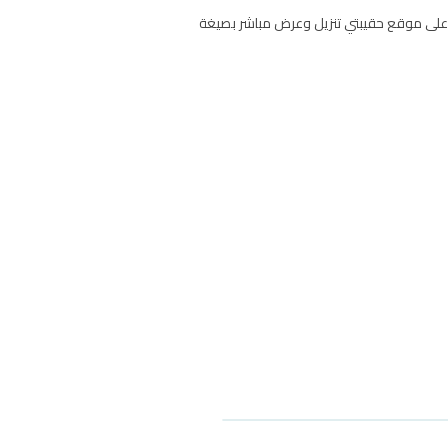
زيع منهج العلوم للصف السادس الابتدائي الفصل الاول تحميل توزيع الخطة الاسبوعية لمادة العلوم سادس ابتدائي ف1 1446 على موقع حقيبتي تنزيل وعرض مباشر بصيغة