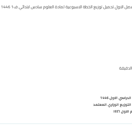
تو
الدقيقة
سي الاول 1446
ول ١٤٤٦