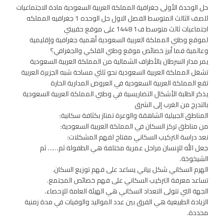
حل الوحدة الأولى جغرافية المملكة العربية السعودية مادة الاجتماعيات
للصف الثالث المتوسط الفصل الاول حل الوحده 1 جغرافيه المملكه
اجتماعيات ثالث متوسط ف1 1448 على موقع حقيبتي
لموقع وطني المملكة العربية السعودية أهمية جغرافية وإقليمية
وعالمية فما أبرز خصائص موقع وطني الفلكي والجغرافي؟
يمر مدار السرطان بالأطراف الشمالية من المملكة العربية السعودية
تشغل المملكة العربية السعودية نحو ثلثي مساحة شبه الجزيرة العربية
تقع المملكة العربية السعودية في العروض المدارية الحارة
يذكر الطلبة الأشكال التضاريسية في وطني المملكة العربية السعودية
بالتدرج من الغرب إلى الشرق
المناطق الجبيلية الشاهقة والوعرة تمتاز بكثافة سكانية:
من مناطق تركز السكان في المملكة العربية السعودية:
نعد دراسة التركيب السكاني مفتاح لفهم المشكلات:
جعل الله للإنسان مراحل عمرية مختلفة هي الطفولة ثم…… ثم
الشيخوخة.
الهرم السكاني شكل بياني يساعد على فهم توزيع السكان.
تساعد معرفة التركيب السكاني على فهم خصائص المجتمع.
الجهة التي تتولى التعداد السكاني هي الهيئة العامة للإحصاء.
الزيادة الطبيعية هي الفرق بين عدد المواليد والوفيات في مدة زمنية
محددة.