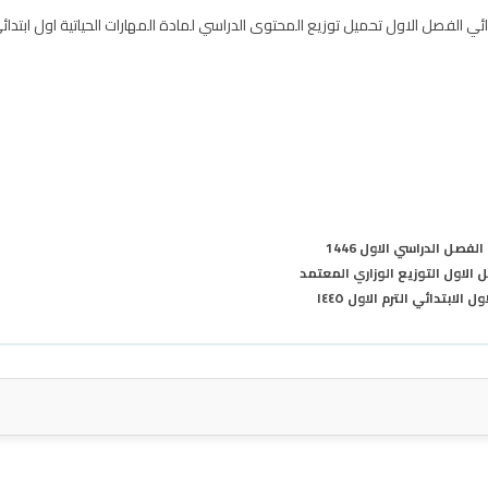
صل الدراسي الاول 1446
لابتدائي الترم الاول ١٤٤٥