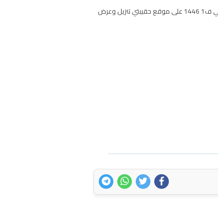
توزيع منهج المهارات الحياتية للصف الاول الابتدائي الفصل الاول تحميل توزيع المحتوى الدراسي لمادة المهارات الحياتية اول ابتدائي ف1 1446 على موقع حقيبتي تنزيل وعرض