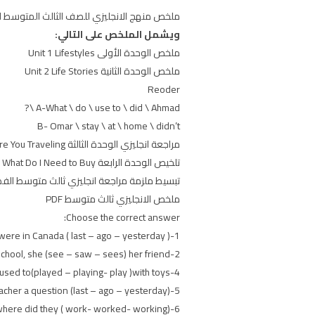
ملخص منهج الانجليزي للصف الثالث المتوسط الفصل الدراسي الاول ت
ويشمل الملخص على التالي:
ملخص الوحدة الأولى Unit 1 Lifestyles
ملخص الوحدة الثانية Unit 2 Life Stories
Reoder
A-What \ do \ use to \ did \ Ahmad \?
B- Omar \ stay \ at \ home \ didn’t
مراجعة انجليزي الوحدة الثالثة Unit 3 When Are You Traveling
تلخيص الوحدة الرابعة Unit 4 What Do I Need to Buy
تبسيط ملزمة مراجعة انجليزي ثالث متوسط الفص
ملخص الانجليزي ثالث متوسط PDF
Choose the correct answer:
1-( last – ago – yesterday ) year I were in Canada.
2-Did you (live – lived – living) in Jeddah? 3-when she was at school, she (see – saw – sees) her friend.
4-When Ali was little, I used to(played – playing- play )with toys.
5-I asked my teacher a question (last – ago – yesterday).
6-where did they ( work- worked- working) ?