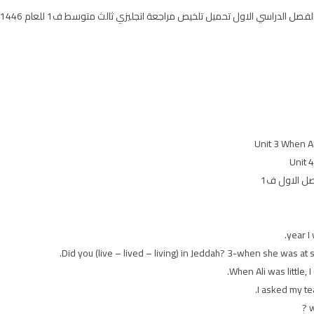
حميل تلخيص مراجعة انجليزي ثالث متوسط ف1 للعام 1446 عرض مباشر pdf أو word على موقع حقيبتي
ل الاول ف1