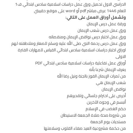
الدراسي الاول تحميل ورق عمل دراسات اسلامية سادس ابتدائي ف1
للعام 1446 عرض مباشر pdf أو word على موقع حقيبتي
وتشمل أوراق العمل على التالي:
ورقة عمل درس الإيمان
ورق عمل درس شعب الإيمان
ورق عمل اختبار درس نواقض الإيمان ومنقصاته
ورق عمل درس رحمة النبي صلى الله عليه وسلم للصغار وملاطفته لهم
اوراق اختبار دراسات اسلامية سادس ابتدائي القياس للمهارات الفترة
الاولى
أوراق عمل تفاعلية دراسات اسلامية سادس ابتدائي PDF
يعرف الإيمان شرعا بأنه
من ثمرات الإيمان الفوز بالجنة ونيل رضا الله
شعب الإيمان هي
نواقض الإيمان
أحرص على احترام جلسائي وتقديرهم
أتبسم في وجوه الآخرين
حكم الغضب في الإسلام
من شروط صحة صلاة الجمعة الاستيطان
مستحبات يوم الجمعة
من حكمة مشروعية العيد صفاء القلوب وسلامتها