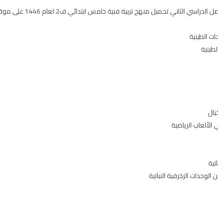
سي الثاني تحميل منهج تربية فنية خامس ابتدائي ف2 لعام 1446 على موقع
ت الطينية
لطينية
يال
الألعاب الرياضية
تية
لوحدات الزخرفية النباتية