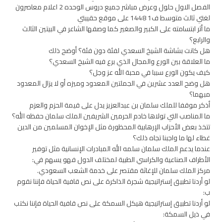
الفصل الاول حلول وعرض مباشر جميع دروس الوحده 2 اعلام معاصرون
لغتي ثالث متوسط ف1 1448 على موقع حقيبتي
ما أثر ابتسامته على الكبير والصغير كما وصفها الشاعر في البيتين الثالث
والرابع؟
هل كانت بشاشة الشيخ السعدي لفئة دون فئة؟ أوضح ذلك
ما العلاقة بين الورع والمجال الذي برع فيه الشيخ السعدي؟
كيف يكون الورع سببا في محبة الله عز وجل؟
هل وضح العدد عشرين في الجملتين المعدود وميزه أو لا يزال المعدود
مبهما؟
أذكر موقفا للملك سلمان بن عبدالعزيز يدل على قيمة الحزم والعزم
ما المناصب التي تولاها خادم الحرمين الشريفين الملك سلمان حفظه الله؟
تتخذ بعض الأحزاب الإرهابية المحظورة مثل الإخوان المسلمين من الدين
غطاء لها ما واجبنا تجاه ذلك؟
عندما يدعم الملك سلمان سلمه الله المبادرات الإنسانية مثل توفير
الأطراف الصناعية والكراسي الطبية لمختلف الدول فهو يسهم في:
مركز الملك سلمان للإغاثة مقتصر على خدمة الشعب السعودي.
لو أردنا تطبيق إستراتيجية شجرة الذاكرة على نص قافية الحياة فإننا نقوم
ب:
لو أردنا تطبيق إستراتيجية هيكل السمكة على نص قافية الحياة فإننا نكتب
في ذيل السمكة: