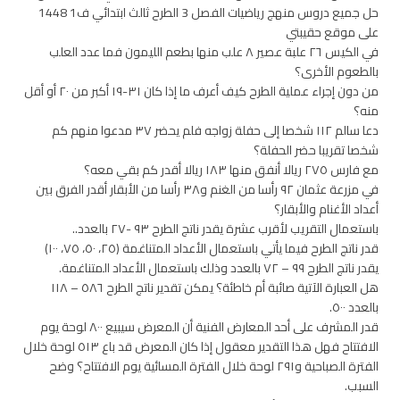
حل جميع دروس منهج رياضيات الفصل 3 الطرح ثالث ابتدائي ف1 1448
على موقع حقيبتي
في الكيس ٢٦ علبة عصير ٨ علب منها بطعم الليمون فما عدد العلب
بالطعوم الأخرى؟
من دون إجراء عملية الطرح كيف أعرف ما إذا كان ٣١-١٩ أكبر من ٢٠ أو أقل
منه؟
دعا سالم ١١٢ شخصا إلى حفلة زواجه فلم يحضر ٣٧ مدعوا منهم كم
شخصا تقريبا حضر الحفلة؟
مع فارس ٢٧٥ ريالا أنفق منها ١٨٣ ريالا أقدر كم بقي معه؟
في مزرعة عثمان ٩٢ رأسا من الغنم و٣٨ رأسا من الأبقار أقدر الفرق بين
أعداد الأغنام والأبقار؟
باستعمال التقريب لأقرب عشرة يقدر ناتج الطرح ٩٣ -٢٧ بالعدد..
قدر ناتج الطرح فيما يأتي باستعمال الأعداد المتناغمة (٢٥، ٥٠، ٧٥، ١٠٠)
يقدر ناتج الطرح ۹۹ – ۷۲ بالعدد وذلك باستعمال الأعداد المتناغمة.
هل العبارة الآتية صائبة أم خاطئة؟ يمكن تقدير ناتج الطرح ٥٨٦ – ١١٨
بالعدد ٥٠٠.
قدر المشرف على أحد المعارض الفنية أن المعرض سيبيع ٨٠٠ لوحة يوم
الافتتاح فهل هذا التقدير معقول إذا كان المعرض قد باع ٥١٣ لوحة خلال
الفترة الصباحية و٢٩١ لوحة خلال الفترة المسائية يوم الافتتاح؟ وضح
السبب.