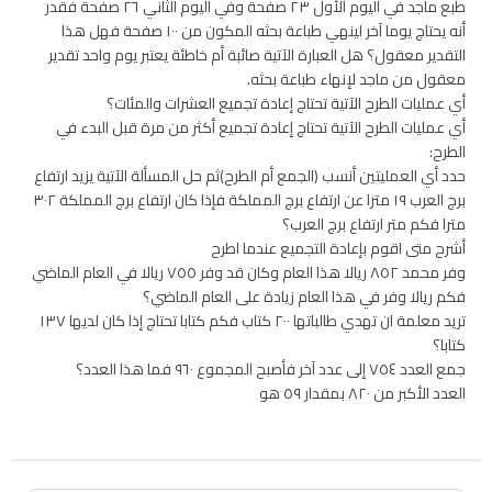
طبع ماجد في اليوم الأول ٢٣ صفحة وفي اليوم الثاني ٢٦ صفحة فقدر
أنه يحتاج يوما آخر لينهي طباعة بحثه المكون من ١٠٠ صفحة فهل هذا
التقدير معقول؟ هل العبارة الآتية صائبة أم خاطئة يعتبر يوم واحد تقدير
معقول من ماجد لإنهاء طباعة بحثه.
أي عمليات الطرح الآتية تحتاج إعادة تجميع العشرات والمئات؟
أي عمليات الطرح الآتية تحتاج إعادة تجميع أكثر من مرة قبل البدء في
الطرح:
حدد أي العمليتين أنسب (الجمع أم الطرح)ثم حل المسألة الآتية يزيد ارتفاع
برج العرب ١٩ مترا عن ارتفاع برج المملكة فإذا كان ارتفاع برج المملكة ٣٠٢
مترا فكم متر ارتفاع برج العرب؟
أشرح متى اقوم بإعادة التجميع عندما اطرح
وفر محمد ٨٥٢ ريالا هذا العام وكان قد وفر ٧٥٥ ريالا في العام الماضي
فكم ريالا وفر في هذا العام زيادة على العام الماضي؟
تريد معلمة ان تهدي طالباتها ٢٠٠ كتاب فكم كتابا تحتاج إذا كان لديها ١٣٧
كتابا؟
جمع العدد ٧٥٤ إلى عدد آخر فأصبح المجموع ٩٦٠ فما هذا العدد؟
العدد الأكبر من ٨٢٠ بمقدار ٥٩ هو