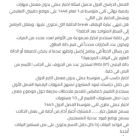
الفصل الدراسي الاول تحميل اسئلة اختبار عملي بدون معمل مهارات
رقمية نهائي ثاني متوسط ف1 لعام 1446 على موقع حقيبتي التعليمي
ويشمل الاختبار على التالي:
هل تنهي عبارة الإيقاف break الحلقة التي تحتوي عليها ، وينتقل البرنامج
إلى السطر المتواجد بعد الحلقة؟
في حلقة تستخدم لتكرار مجموعة من الأوامر لعدد محدد من المرات،
ويكون عدد التكرارات محدداً في قيم دالة النطاق.
من رسائل الخطأ في برنامج إكسل وتظهر عندما لا يمكن للصيغة أو الدالة
العثور على البيانات المرجعية؟
دالة اليمين (IIT) RIGI) تستخرج عدد من الحروف على الجانب ! الأيسر من
النص في خلية.
اختبار حاسب ثاني متوسط عملي بدون معمل الترم الاول
من خلال دراستك لبنود المشروع لمنهج المهارات الرقمية الفصل الأول
يستخدم التقييم كمقياس لتقديم ملاحظات سريعة حول موضوع معين
حيث تصل مستويات التقييم الى 10 مستويات
اختبار عملي نظري ثاني متوسط الفصل الاول 1445
يسمح تفعيل خيار……. للمشارك أختيار أكثر من أجابة في بعض الحالات
يسمح بوضع قيود عددية للمستجبين
في قواعد البيانات إذا كان حقل الاسم يحتوي على نص فستفرز البيانات
أبجديا