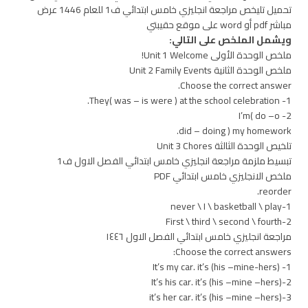
تحميل تليخص مراجعة انجليزي خامس ابتدائي ف1 للعام 1446 عرض
مباشر pdf أو word على موقع حقيبتي
ويشمل الملخص على التالي:
ملخص الوحدة الأولى Unit 1 Welcome!
ملخص الوحدة الثانية Unit 2 Family Events
Choose the correct answer.
1- They( was – is were ) at the school celebration.
2- I’m( do –o
did – doing ) my homework.
تلخيص الوحدة الثالثة Unit 3 Chores
تبسيط ملزمة مراجعة انجليزي خامس ابتدائي الفصل الاول ف1
ملخص الانجليزي خامس ابتدائي PDF
reorder.
1-never \ I \ basketball \ play
2-First \ third \ second \ fourth
مراجعة انجليزي خامس ابتدائي الفصل الاول ١٤٤٦
Choose the correct answers:
1- It’s my car. it’s (his –mine-hers)
2-It’s his car. it’s (his –mine –hers)
3-it’s her car. it’s (his –mine –hers)