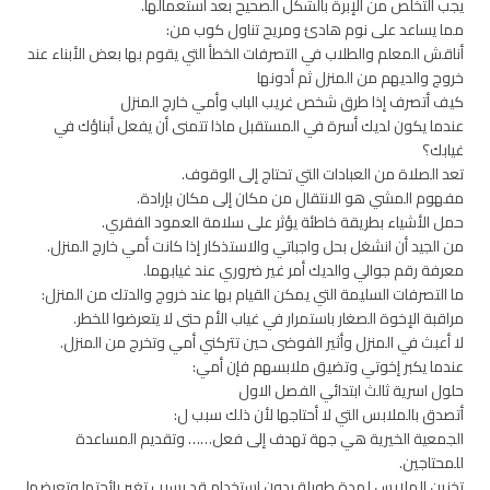
يجب التخلص من الإبرة بالشكل الصحيح بعد استعمالها.
مما يساعد على نوم هادئ ومريح تناول كوب من:
أناقش المعلم والطلاب في التصرفات الخطأ التي يقوم بها بعض الأبناء عند
خروج والديهم من المنزل ثم أدونها
كيف أتصرف إذا طرق شخص غريب الباب وأمي خارج المنزل
عندما يكون لديك أسرة في المستقبل ماذا تتمنى أن يفعل أبناؤك في
غيابك؟
تعد الصلاة من العبادات التي تحتاج إلى الوقوف.
مفهوم المشي هو الانتقال من مكان إلى مكان بإرادة.
حمل الأشياء بطريقة خاطئة يؤثر على سلامة العمود الفقري.
من الجيد أن انشغل بحل واجباتي والاستذكار إذا كانت أمي خارج المنزل.
معرفة رقم جوالي والديك أمر غير ضروري عند غيابهما.
ما التصرفات السليمة التي يمكن القيام بها عند خروج والدتك من المنزل:
مراقبة الإخوة الصغار باستمرار في غياب الأم حتى لا يتعرضوا للخطر.
لا أعبث في المنزل وأثير الفوضى حين تتركني أمي وتخرج من المنزل.
عندما يكبر إخوتي وتضيق ملابسهم فإن أمي:
حلول اسرية ثالث ابتدائي الفصل الاول
أتصدق بالملابس التي لا أحتاجها لأن ذلك سبب ل:
الجمعية الخيرية هي جهة تهدف إلى فعل…… وتقديم المساعدة
للمحتاجين.
تخزين الملابس لمدة طويلة بدون استخدام قد يسبب تغير رائحتها وتعرضها