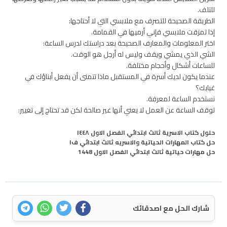
للتلف.
الطريقة الصحيحة للتصرف مع ملابسي التي لا أحتاجها:
إذا تمزقت ملابسي فإني أرميها في القمامة.
اختر المعلومات والمعارف الصحيحة بعد دراستك لدرس الساعة:
الشي الذي يمشي ويقف وليس له أرجل هو الوقت.
للساعات أشكال وأحجام مختلفة.
عندما يكون لديك أسرة في المستقبل ماذا تتمنى أن يفعل أبناؤك في
غيابك؟
نستخدم الساعة لمعرفة.
توقف الساعة عن العمل لا يعني أنها غير صالحة لكن قد تحتاج إلى تغيير:
حلول كتاب الاسرية ثالث ابتدائي الفصل الاول ١٤٤٨
حل كتاب المهارات الحياتية والاسريه ثالث ابتدائي ف١
حل مهارات حياتية ثالث ابتدائي الفصل الاول 1448
شارك الحل مع اصدقائك