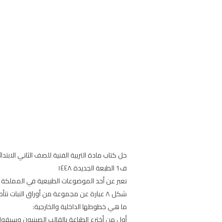
ف1 الطبعة الجديدة ١٤٤٨
نعبر عن أحد الموضوعات الطبيعية في المملكة
شكل ٨ عبارة عن مجموعة من أوراق النبات نتأملها جيدا ثم نصفها من حيث ألوانها، ملمسها.
ما هي خطوطها الداخلية والخارجية:
أول من أخترع الطباعة بالقالب الصينيون وسبقوا 