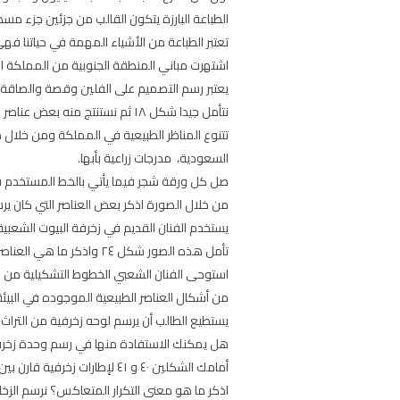
الطباعة البارزة يتكون القالب من جزئين جزء م
تعتبر الطباعة من الأشياء المهمة في حياتنا ف
اشتهرت مباني المنطقة الجنوبية من المملكة الع
يعتبر رسم التصميم على الفلين وقصة والصاقة 
نتأمل جيدا شكل ١٨ ثم نستنتج منه بعض عناصر الزخرفة في الفن الشعبي.
تتنوع المناظر الطبيعية في المملكة ومن خلال 
السعودية، مدرجات زراعية بأبها.
صل كل ورقة شجر فيما يأتي بالخط المستخدم 
من خلال الصورة اذكر بعض العناصر التي كان يرسم
يستخدم الفنان القديم في زخرفة البيوت الشعبية
تأمل هذه الصور شكل ٢٤ واذكر ما هي العناصر الطبيعية بها؟
استوحى الفنان الشعبي الخطوط التشكيلية من ال
من أشكال العناصر الطبيعية الموجوده في البيئة ا
يستطيع الطالب أن يرسم لوحه زخرفية من التراث 
هل يمكنك الاستفادة منها في رسم وحدة زخرفي
أمامك الشكلين ٤٠ و ٤١ لإطارات زخرفية قارن بين الصورتين من حيث نوعية الوحدات الزخرفية واتجاهها والألوان المستخدمة بهما وأيهما تفضل
اذكر ما هو معنى التكرار المتعاكس؟ نرسم الزخار