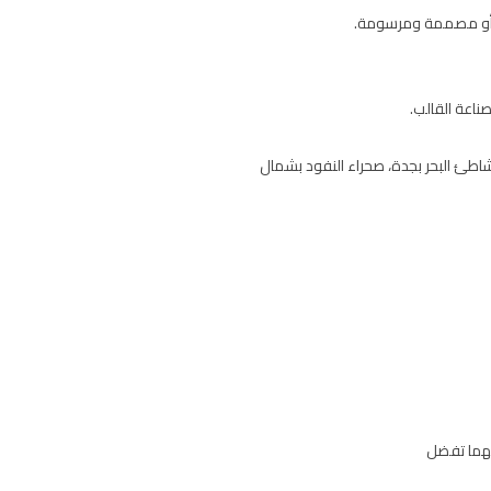
ية أو مصممة ومرسومة.
ناعة القالب.
شاطئ البحر بجدة، صحراء النفود بشمال