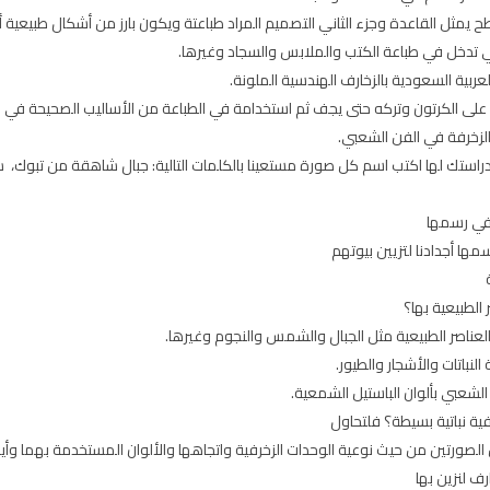
سطح يمثل القاعدة وجزء الثاني التصميم المراد طباعتة ويكون بارز من أشكال طبيع
هي تدخل في طباعة الكتب والملابس والسجاد وغيرها.
ربية السعودية بالزخارف الهندسية الملونة.
على الكرتون وتركه حتى يجف ثم استخدامة في الطباعة من الأساليب الصحيحة في ص
دراستك لها اكتب اسم كل صورة مستعينا بالكلمات التالية: جبال شاهقة من تبوك، 
في رسمها
ها أجدادنا لتزيين بيوتهم
عناصر الطبيعية مثل الجبال والشمس والنجوم وغيرها.
لنباتات والأشجار والطيور.
الشعبي بألوان الباستيل الشمعية.
ة نباتية بسيطة؟ فلتحاول
ف لنزين بها