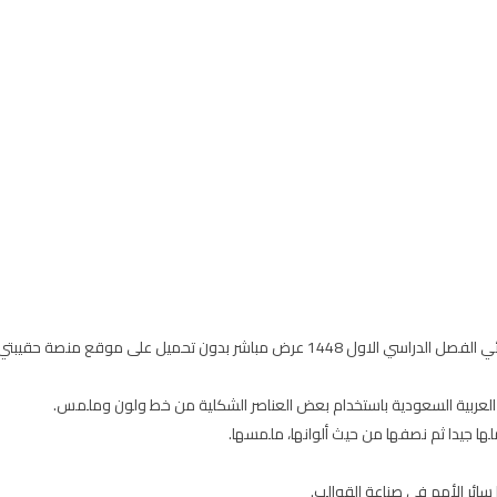
حل كتاب مادة التربية الفنية للصف الثاني الابتدائي الفصل الدراسي الاول 1448 عرض مباشر 
 العربية السعودية باستخدام بعض العناصر الشكلية من خط ولون وملمس.
سائر الأمم في صناعة القوالب.