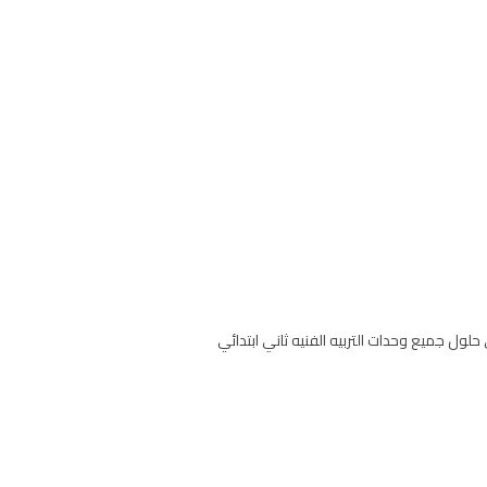
بدون تحميل على موقع منصة حقيبتي حلول جميع وحدات التربيه الفنيه ثاني ابتدائي