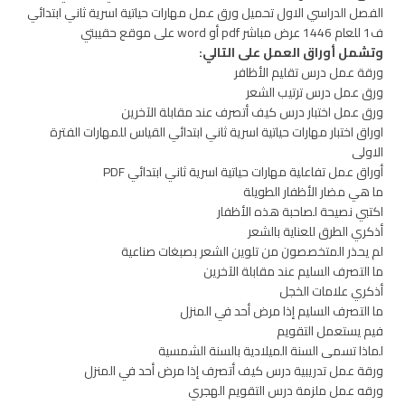
الفصل الدراسي الاول تحميل ورق عمل مهارات حياتية اسرية ثاني ابتدائي
ف1 للعام 1446 عرض مباشر pdf أو word على موقع حقيبتي
وتشمل أوراق العمل على التالي:
ورقة عمل درس تقليم الأظافر
ورق عمل درس ترتيب الشعر
ورق عمل اختبار درس كيف أتصرف عند مقابلة الآخرين
اوراق اختبار مهارات حياتية اسرية ثاني ابتدائي القياس للمهارات الفترة
الاولى
أوراق عمل تفاعلية مهارات حياتية اسرية ثاني ابتدائي PDF
ما هي مضار الأظفار الطويلة
اكتبي نصيحة لصاحبة هذه الأظفار
أذكري الطرق للعناية بالشعر
لم يحذر المتخصصون من تلوين الشعر بصبغات صناعية
ما التصرف السليم عند مقابلة الآخرين
أذكري علامات الخجل
ما التصرف السليم إذا مرض أحد في المنزل
فيم يستعمل التقويم
لماذا تسمى السنة الميلادية بالسنة الشمسية
ورقة عمل تدريبية درس كيف أتصرف إذا مرض أحد في المنزل
ورقه عمل ملزمة درس التقويم الهجري