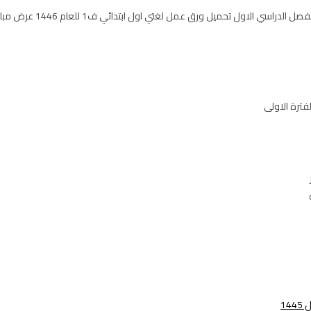
يل ورق عمل لغتي اول ابتدائي ف1 للعام 1446 عرض مباشر pdf أو word على موقع حقيبتي
لفترة الاولى
14